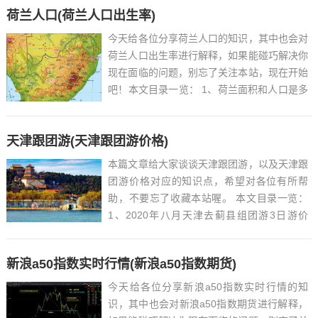
荷兰人口(荷兰人口出生率)
今天给各位分享荷兰人口的知识，其中也会对
荷兰人口出生率进行解释，如果能碰巧解决你
现在面临的问题，别忘了关注本站，现在开始
吧！本文目录一览： 1、荷兰面积和人口是多
少?...
天津跟团游(天津跟团游价格)
本篇文章给大家谈谈天津跟团游，以及天津跟
团游价格对应的知识点，希望对各位有所帮
助，不要忘了收藏本站喔。 本文目录一览：
1、2020年八月天津去蓟县组团游3日游价
格?...
新浪a50指数实时行情(新浪a50指数期货)
今天给各位分享新浪a50指数实时行情的知
识，其中也会对新浪a50指数期货进行解释，