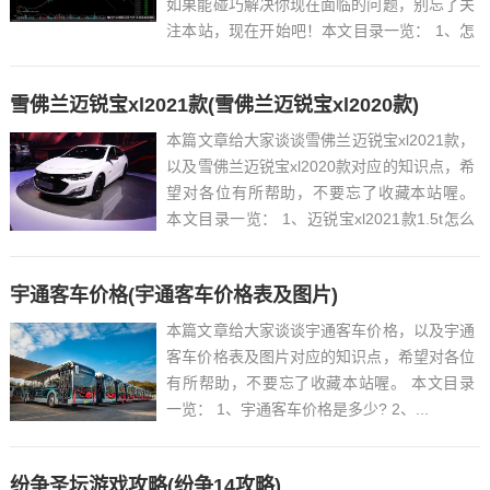
如果能碰巧解决你现在面临的问题，别忘了关
注本站，现在开始吧！本文目录一览： 1、怎
样可以获得实时的新华富时50股指期货行
情?...
雪佛兰迈锐宝xl2021款(雪佛兰迈锐宝xl2020款)
本篇文章给大家谈谈雪佛兰迈锐宝xl2021款，
以及雪佛兰迈锐宝xl2020款对应的知识点，希
望对各位有所帮助，不要忘了收藏本站喔。
本文目录一览： 1、迈锐宝xl2021款1.5t怎么
样?...
宇通客车价格(宇通客车价格表及图片)
本篇文章给大家谈谈宇通客车价格，以及宇通
客车价格表及图片对应的知识点，希望对各位
有所帮助，不要忘了收藏本站喔。 本文目录
一览： 1、宇通客车价格是多少? 2、...
纷争圣坛游戏攻略(纷争14攻略)