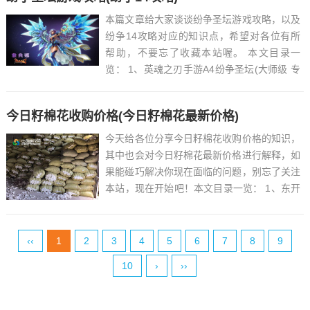
本篇文章给大家谈谈纷争圣坛游戏攻略，以及
纷争14攻略对应的知识点，希望对各位有所
帮助，不要忘了收藏本站喔。 本文目录一
览： 1、英魂之刃手游A4纷争圣坛(大师级 专
属奖励一览...
今日籽棉花收购价格(今日籽棉花最新价格)
今天给各位分享今日籽棉花收购价格的知识，
其中也会对今日籽棉花最新价格进行解释，如
果能碰巧解决你现在面临的问题，别忘了关注
本站，现在开始吧！本文目录一览： 1、东开
张村位于哪个省哪个市...
‹‹
1
2
3
4
5
6
7
8
9
10
›
››