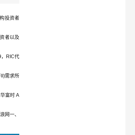
机构投资者
投资者以及
，RIC代
I)需求所
华富时 A
新浪网一、