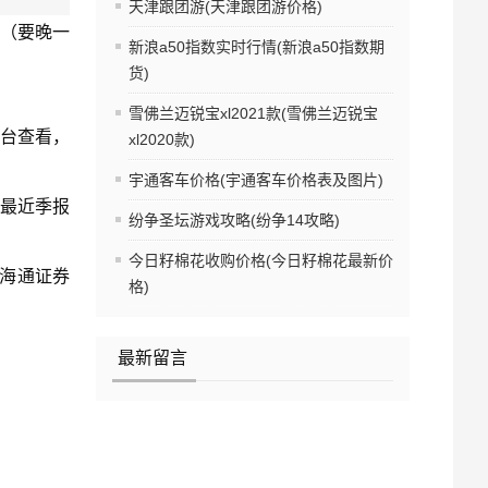
天津跟团游(天津跟团游价格)
告（要晚一
新浪a50指数实时行情(新浪a50指数期
货)
雪佛兰迈锐宝xl2021款(雪佛兰迈锐宝
台查看，
xl2020款)
宇通客车价格(宇通客车价格表及图片)
，最近季报
纷争圣坛游戏攻略(纷争14攻略)
今日籽棉花收购价格(今日籽棉花最新价
是海通证券
格)
最新留言