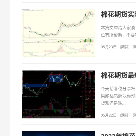
棉花期货实时
本篇文章给大家谈
位有所帮助，不要忘
05月23日
[
期货
]
浏
棉花期货最
今天给各位分享棉
果能碰巧解决你现
货涨还是跌...
05月22日
[
期货
]
浏