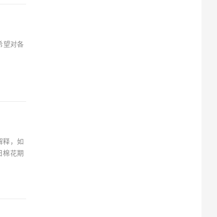
希望对各
解释，如
日棉花期