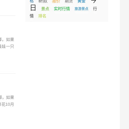
新款
格
报价
期货
黄金
日
景点
实时行情
行
旅游景点
情
排名
释，如果
娃娃一只
释，如果
花10月