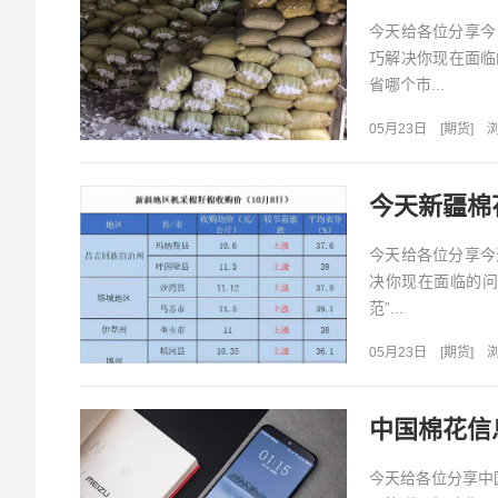
今天给各位分享今
巧解决你现在面临
省哪个市...
05月23日
[
期货
]
浏
今天新疆棉
今天给各位分享今
决你现在面临的问
范”...
05月23日
[
期货
]
浏
中国棉花信
今天给各位分享中