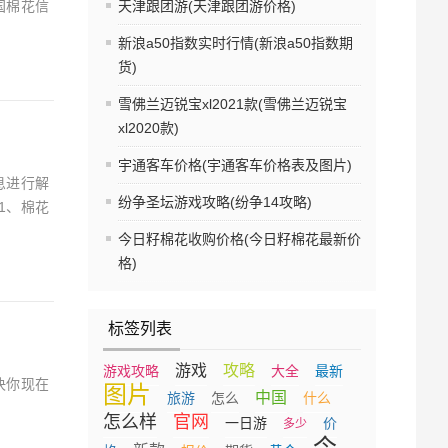
国棉花信
天津跟团游(天津跟团游价格)
新浪a50指数实时行情(新浪a50指数期
货)
雪佛兰迈锐宝xl2021款(雪佛兰迈锐宝
xl2020款)
宇通客车价格(宇通客车价格表及图片)
息进行解
纷争圣坛游戏攻略(纷争14攻略)
1、棉花
今日籽棉花收购价格(今日籽棉花最新价
格)
标签列表
游戏
攻略
游戏攻略
大全
最新
决你现在
图片
中国
旅游
怎么
什么
怎么样
官网
一日游
价
多少
今