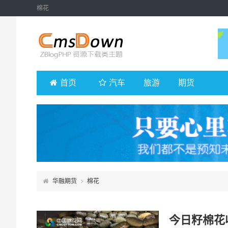
棉花
首页
汽车
旅游
期货
华融期货
棉花
今日籽棉花