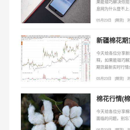
果能碰巧解决你现
息网为什么登不上..
05月23日
[
期货
]
浏
新疆棉花期
今天给各位分享新
释，如果能碰巧解
期货最新实时行情金
05月23日
[
期货
]
浏
棉花行情(
今天给各位分享棉
面临的问题，别忘了