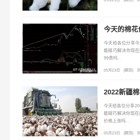
05月23日
[
期货
]
浏
今天的棉花
今天给各位分享今
能碰巧解决你现在
99贵吗...
05月23日
[
期货
]
浏
2022新疆
今天给各位分享2
能碰巧解决你现在
价格上涨吗...
05月23日
[
期货
]
浏