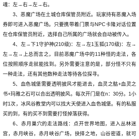
魂：左→右→左→右。
3、恶魔广场在土城仓库保管员附近。玩家持有恶魔入场
券即可进入恶魔广场。只要携带着门票与NPC卡隆对话位置
在仓库保管员附近，选择自己所属的广场就会自动被传入。
4、左→下1守护神(210级)：左→左1玉狐(170级)：左→
左→左→上总而言之，目前恶魔广场中的11种怪的走法，各
位按照顺序走就能找到。另外需要注意的是，部分怪不只有
一种走法，还有其他数种走法等待各位探寻。
5、血色城堡需要透明披风才能进去，血灵之骷+血灵之
书+玛雅之石可以合出透明披风。每次开门是在n：30分。1小
时1次，冰风谷教堂内可以找大天使进入血色城堡。有的私服
买的到，有的买不到需要打怪掉落获得。
6、赤月巢穴的走法路线：点开世界地图，进入丛林迷
宫，赤月峡谷，赤月峡谷广场，抉择之地，山谷密道，就可