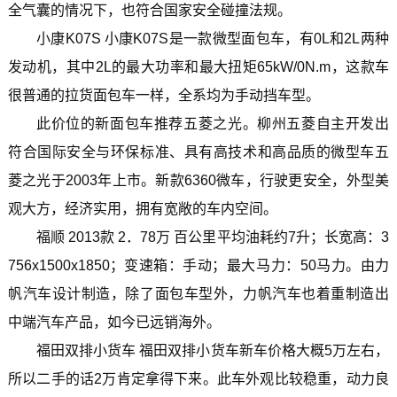
全气囊的情况下，也符合国家安全碰撞法规。
小康K07S 小康K07S是一款微型面包车，有0L和2L两种
发动机，其中2L的最大功率和最大扭矩65kW/0N.m，这款车
很普通的拉货面包车一样，全系均为手动挡车型。
此价位的新面包车推荐五菱之光。柳州五菱自主开发出
符合国际安全与环保标准、具有高技术和高品质的微型车五
菱之光于2003年上市。新款6360微车，行驶更安全，外型美
观大方，经济实用，拥有宽敞的车内空间。
福顺 2013款 2．78万 百公里平均油耗约7升；长宽高：3
756x1500x1850；变速箱：手动；最大马力：50马力。由力
帆汽车设计制造，除了面包车型外，力帆汽车也着重制造出
中端汽车产品，如今已远销海外。
福田双排小货车 福田双排小货车新车价格大概5万左右，
所以二手的话2万肯定拿得下来。此车外观比较稳重，动力良