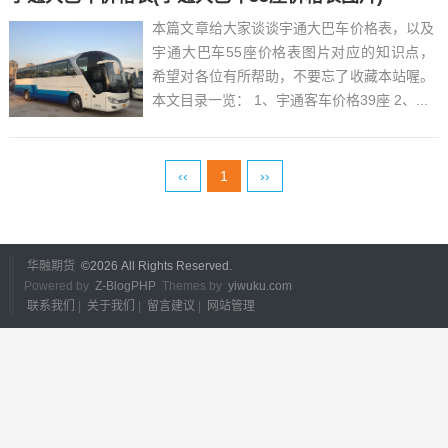
本篇文章给大家谈谈宇通大巴车价格表，以及
宇通大巴车55座价格表图片对应的知识点，
希望对各位有所帮助，不要忘了收藏本站喔。
本文目录一览： 1、宇通客车价格39座 2、...
‹‹
1
››
华融期货
©
2026 All Rights Reserved.
Powered by
Z-BlogPHP
Themes by
yiwuku.com
联系我们
|
关于我们
|
留言建议
|
网站管理