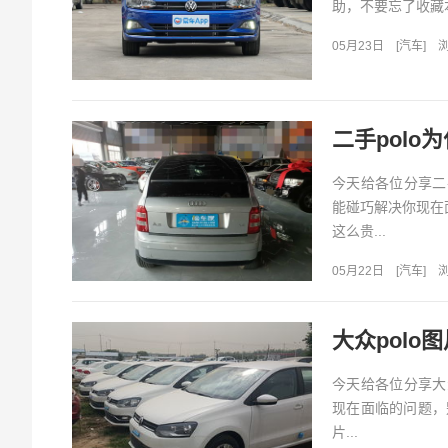
助，不要忘了收藏本
05月23日
[
汽车
]
浏
二手polo
今天给各位分享二
能碰巧解决你现在
这么贵...
05月22日
[
汽车
]
浏
大众polo图
今天给各位分享大
现在面临的问题，
片...