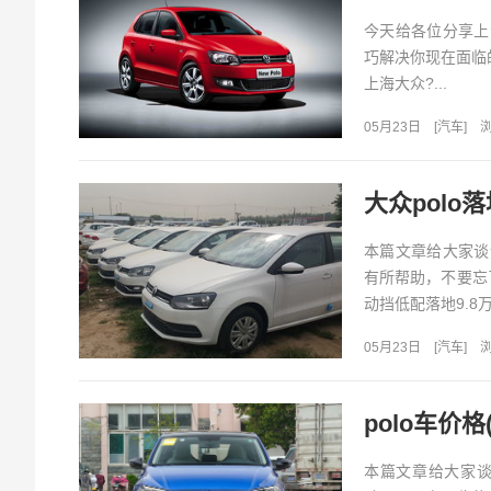
今天给各位分享上
巧解决你现在面临
上海大众?...
05月23日
[
汽车
]
浏
大众polo
本篇文章给大家谈
有所帮助，不要忘了
动挡低配落地9.8万_百
05月23日
[
汽车
]
浏
polo车价格
本篇文章给大家谈