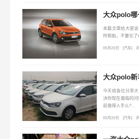
大众polo
本篇文章给大家谈
所帮助，不要忘了收
05月20日
[
汽车
]
浏
大众polo
今天给各位分享大
决你现在面临的问
前值得入手么?...
05月20日
[
汽车
]
浏