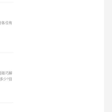
对各位有
能碰巧解
多少?目