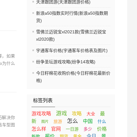
天津跟团游(天津跟团游价格)
新浪a50指数实时行情(新浪a50指数期
货)
雪佛兰迈锐宝xl2021款(雪佛兰迈锐宝
xl2020款)
宇通客车价格(宇通客车价格表及图片)
释，如果
纷争圣坛游戏攻略(纷争14攻略)
o为什么
今日籽棉花收购价格(今日籽棉花最新价
格)
标签列表
游戏
游戏攻略
攻略
最
大全
巧解决你
怎么
新
中国
旅游
什么
图片
挡车型图
怎么样
官网
价格
一日游
多少
报价
今日
景
新款
期货
黄金