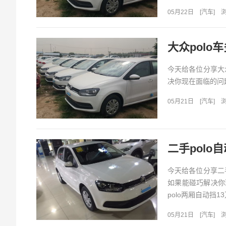
05月22日
[
汽车
]
浏
大众polo车
今天给各位分享大众
决你现在面临的问题
05月21日
[
汽车
]
浏
二手polo
今天给各位分享二手
如果能碰巧解决你
polo两厢自动挡1
05月21日
[
汽车
]
浏