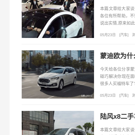
本篇文章给大家谈
各位有所帮助，不
说出实情,原来如此!.
05月23日
[
汽车
]
浏
蒙迪欧为什
今天给各位分享蒙
碰巧解决你现在面
很多人买福特车了?
05月23日
[
汽车
]
浏
陆风x8二
本篇文章给大家谈