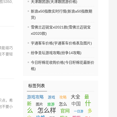
350,
天津跟团游(天津跟团游价格)
新浪a50指数实时行情(新浪a50指数期
货)
雪佛兰迈锐宝xl2021款(雪佛兰迈锐宝
xl2020款)
宇通客车价格(宇通客车价格表及图片)
果能碰巧
纷争圣坛游戏攻略(纷争14攻略)
说不要轻
今日籽棉花收购价格(今日籽棉花最新价
格)
标签列表
大全
最
游戏攻略
游戏
攻略
识点，希
什
新
中国
怎么
图片
旅游
何不要小
么
怎么样
官网
多
一日游