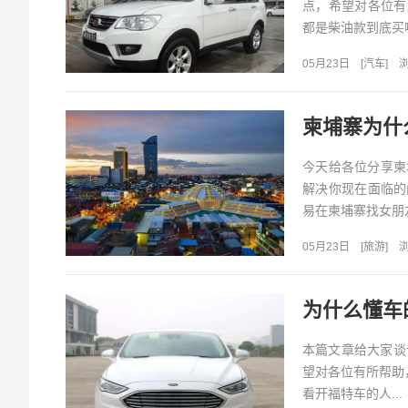
点，希望对各位有所
都是柴油款到底买哪个
05月23日
[
汽车
]
浏
柬埔寨为什
今天给各位分享柬
解决你现在面临的
易在柬埔寨找女朋友
05月23日
[
旅游
]
浏
为什么懂车
本篇文章给大家谈
望对各位有所帮助
看开福特车的人...