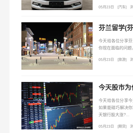
05月23日
[
汽车
]
浏
芬兰留学(
今天给各位分享芬
你现在面临的问题
05月23日
[
旅游
]
浏
今天股市为
今天给各位分享今
如果能碰巧解决你
天银行股大涨?...
05月23日
[
期货
]
浏