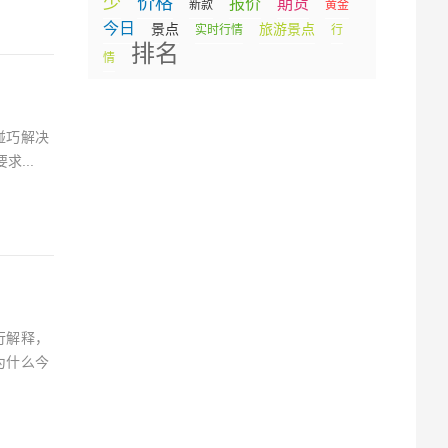
少
价格
报价
期货
新款
黄金
今日
景点
旅游景点
实时行情
行
排名
情
碰巧解决
...
行解释，
为什么今