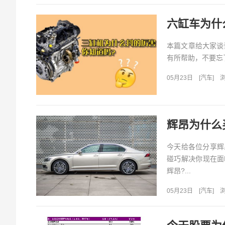
六缸车为什么
本篇文章给大家谈
有所帮助，不要忘了
05月23日
[
汽车
]
浏
辉昂为什么
今天给各位分享辉
碰巧解决你现在面
辉昂?...
05月23日
[
汽车
]
浏