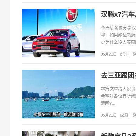
汉腾x7汽
今天给各位分享汉
释，如果能碰巧解
x7为什么没人买原因
05月21日
[
汽车
]
浏
去三亚跟团
本篇文章给大家谈
希望对各位有所帮
跟团?...
05月21日
[
旅游
]
浏