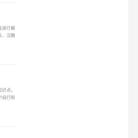
钱进行解
1、汉腾
知识点，
?自行和