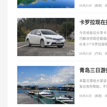
05月21日
[
旅游
]
浏
卡罗拉现在
今天给各位分享卡
巧解决你现在面临
价多少?卡罗拉指导价
05月21日
[
汽车
]
浏
青岛三日游
本篇文章给大家谈
各位有所帮助，不要
05月21日
[
旅游
]
浏