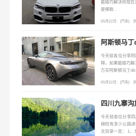
能碰巧解决你现在
是哪款...
05月22日
[
汽车
]
浏
阿斯顿马丁d
今天给各位分享阿
释，如果能碰巧解
万买阿斯顿马丁db11
05月22日
[
汽车
]
浏
今天给各位分享四
绵阳有多少公路进
文目录一览： 1、