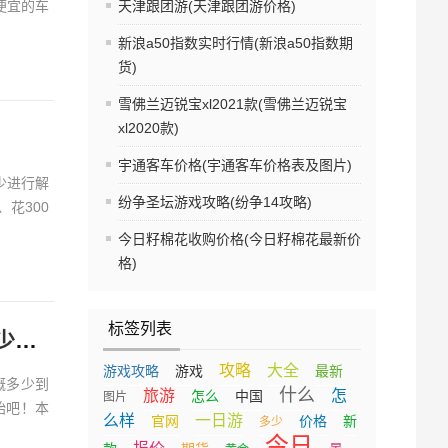
便宜的车
天津跟团游(天津跟团游价格)
新浪a50指数实时行情(新浪a50指数期
货)
雪佛兰迈锐宝xl2021款(雪佛兰迈锐宝
xl2020款)
宇通客车价格(宇通客车价格表及图片)
少进行解
纷争圣坛游戏攻略(纷争14攻略)
花300
今日籽棉花收购价格(今日籽棉花最新价
格)
标签列表
四川九寨沟旅游费用大概多少(四川九寨沟旅游费用大概多少到绵阳有多少公路)
攻略
大全
游戏攻略
游戏
最新
概多少到
什么
旅游
怎
怎么
中国
图片
始吧！本
么样
一日游
官网
价格
新
多少
今日