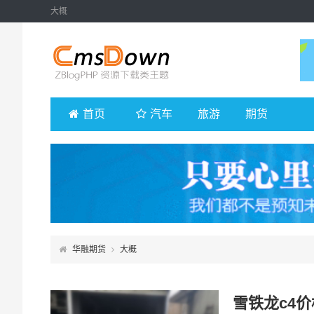
大概
首页
汽车
旅游
期货
华融期货
大概
雪铁龙c4价