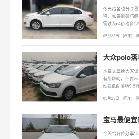
今天给各位分享雪
释，如果能碰巧解
雪铁龙c4价格多少钱
05月23日
[
汽车
]
浏
大众polo
本篇文章给大家谈
有所帮助，不要忘了
动挡低配落地9.8万_百
05月23日
[
汽车
]
浏
宝马最便宜
今天给各位分享宝