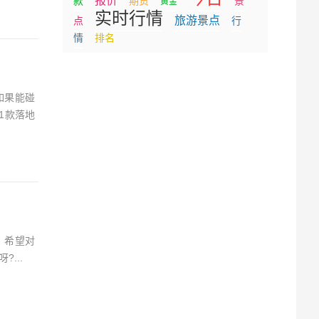
报价
款
期货
景
黄金
实时行情
旅游景点
点
行
情
排名
如果能碰
1款落地
，希望对
...