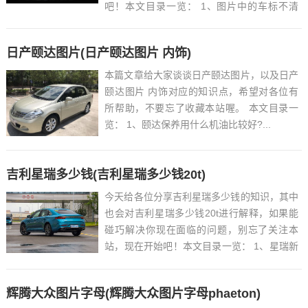
吧！本文目录一览： 1、图片中的车标不清
楚,这是什么牌子的车?...
日产颐达图片(日产颐达图片 内饰)
本篇文章给大家谈谈日产颐达图片，以及日产
颐达图片 内饰对应的知识点，希望对各位有
所帮助，不要忘了收藏本站喔。 本文目录一
览： 1、颐达保养用什么机油比较好?...
吉利星瑞多少钱(吉利星瑞多少钱20t)
今天给各位分享吉利星瑞多少钱的知识，其中
也会对吉利星瑞多少钱20t进行解释，如果能
碰巧解决你现在面临的问题，别忘了关注本
站，现在开始吧！本文目录一览： 1、星瑞新
款落地价是多少钱?星瑞裸车价...
辉腾大众图片字母(辉腾大众图片字母phaeton)