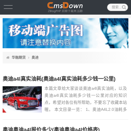
华融期货
奥迪
奥迪a4l真实油耗(奥迪a4l真实油耗多少钱一公里)
本篇文章给大家谈谈奥迪a4l真实油耗，以及
奥迪a4l真实油耗多少钱一公里对应的知识
点，希望对各位有所帮助，不要忘了收藏本站
喔。 本文目录一览： 1、奥迪A4L2.0油耗多
少?最好是奥迪车主来回答!...
奥迪奥迪a4l报价多少(奥迪奥迪a4l价格表)