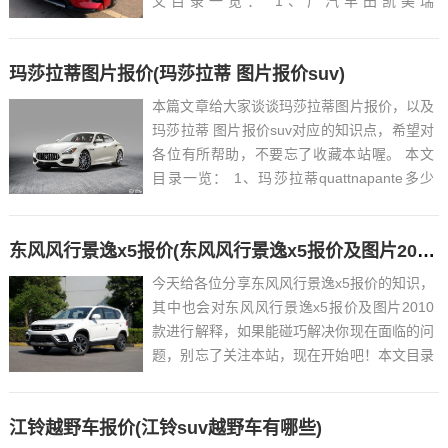
文目录一览： 1、广汽丰田凯美瑞
GTM7200GB12款报价...
玛莎拉蒂图片报价(玛莎拉蒂 图片报价suv)
本篇文章给大家谈谈玛莎拉蒂图片报价，以及
玛莎拉蒂 图片报价suv对应的知识点，希望对
各位有所帮助，不要忘了收藏本站喔。 本文
目录一览： 1、玛莎拉蒂quattnapante多少
钱...
东风风行景逸x5报价(东风风行景逸x5报价及图片2010款)
今天给各位分享东风风行景逸x5报价的知识，
其中也会对东风风行景逸x5报价及图片2010
款进行解释，如果能碰巧解决你现在面临的问
题，别忘了关注本站，现在开始吧！本文目录
一览： 1、景逸x5怎么样...
江铃越野车报价(江铃suv越野车有哪些)