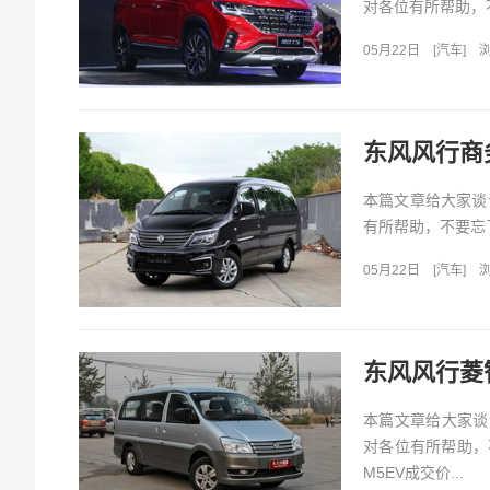
对各位有所帮助，不
05月22日
[
汽车
]
浏
东风风行商
本篇文章给大家谈
有所帮助，不要忘了
05月22日
[
汽车
]
浏
东风风行菱
本篇文章给大家谈
对各位有所帮助，
M5EV成交价...