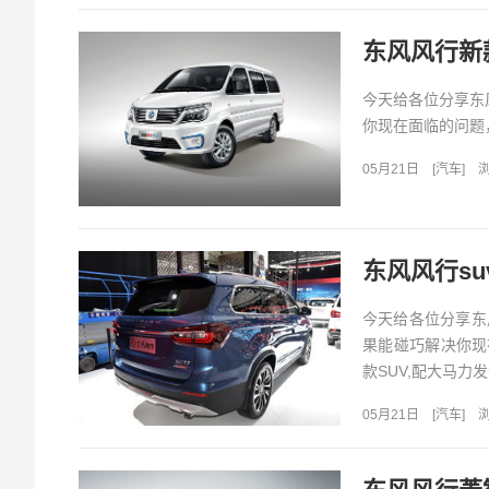
东风风行新款
今天给各位分享东
你现在面临的问题，
05月21日
[
汽车
]
浏
东风风行su
今天给各位分享东
果能碰巧解决你现
款SUV,配大马力发
05月21日
[
汽车
]
浏