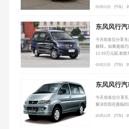
05月22日
[
汽车
]
浏
东风风行汽
今天给各位分享东
解释，如果能碰巧
12.69万元起,新
05月22日
[
汽车
]
浏
东风风行汽
今天给各位分享东
解决你现在面临的问
05月21日
[
汽车
]
浏