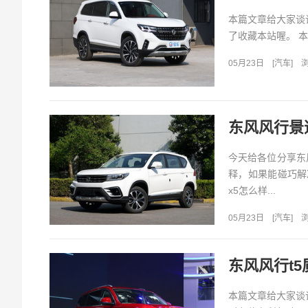
本篇文章给大家谈谈
了收藏本站喔。 本文
05月23日
[
汽车
]
浏
东风风行景逸
今天给各位分享东
释，如果能碰巧解
x5怎么样...
05月23日
[
汽车
]
浏
东风风行t5
本篇文章给大家谈