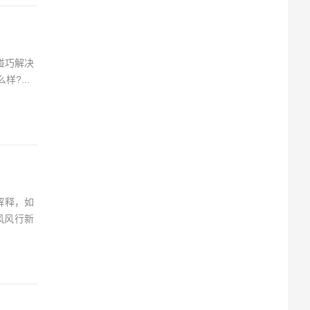
碰巧解决
?...
解释，如
风风行新