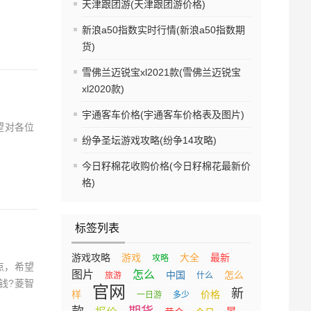
天津跟团游(天津跟团游价格)
新浪a50指数实时行情(新浪a50指数期
货)
雪佛兰迈锐宝xl2021款(雪佛兰迈锐宝
xl2020款)
宇通客车价格(宇通客车价格表及图片)
望对各位
纷争圣坛游戏攻略(纷争14攻略)
今日籽棉花收购价格(今日籽棉花最新价
格)
标签列表
游戏攻略
游戏
大全
最新
攻略
点，希望
图片
怎么
中国
怎么
旅游
什么
钱?菱智
官网
新
样
价格
一日游
多少