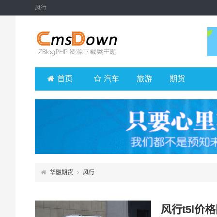
风行
首页
汽车
旅游
期货
华融期货
风行
风行t5l价格