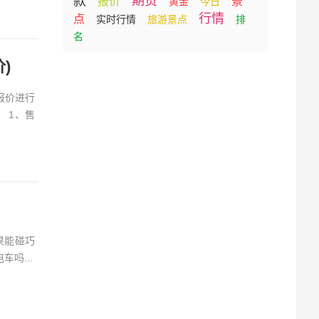
款
期货
报价
景
黄金
今日
行情
点
实时行情
旅游景点
排
名
)
报价进行
 1、售
果能碰巧
吗...