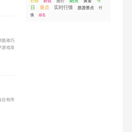
期货
今
价格
新款
报价
黄金
日
景点
实时行情
旅游景点
行
情
排名
果能碰巧
字游戏攻
各位有所