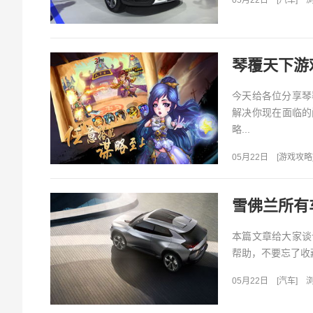
05月22日
[
汽车
]
浏
琴覆天下游
今天给各位分享琴
解决你现在面临的
略...
05月22日
[
游戏攻略
雪佛兰所有
本篇文章给大家谈
帮助，不要忘了收藏
05月22日
[
汽车
]
浏