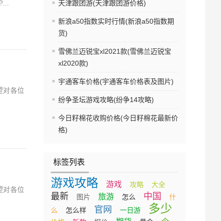
..
天津跟团游(天津跟团游价格)
新浪a50指数实时行情(新浪a50指数期
货)
雪佛兰迈锐宝xl2021款(雪佛兰迈锐宝
xl2020款)
宇通客车价格(宇通客车价格表及图片)
望对各位
纷争圣坛游戏攻略(纷争14攻略)
今日籽棉花收购价格(今日籽棉花最新价
格)
标签列表
游戏攻略
游戏
攻略
大全
望对各位
最新
中国
旅游
图片
怎么
什
多少
官网
么
怎么样
一日游