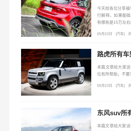
今天给各位分享福特
行解释，如果能碰
有哪些是15万左右
05月23日
[
汽车
]
浏
路虎所有车
本篇文章给大家谈
位有所帮助，不要忘
05月23日
[
汽车
]
浏
东风suv所
本篇文章给大家谈