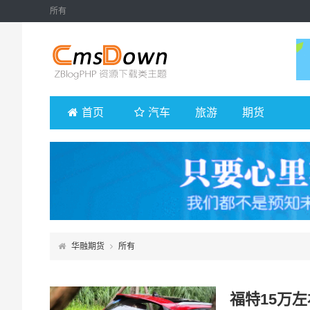
所有
首页
汽车
旅游
期货
华融期货
所有
福特15万左