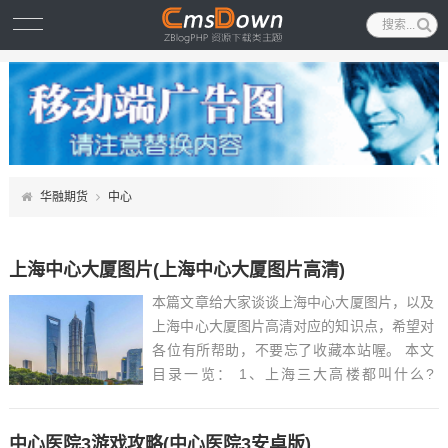
华融期货
中心
上海中心大厦图片(上海中心大厦图片高清)
本篇文章给大家谈谈上海中心大厦图片，以及
上海中心大厦图片高清对应的知识点，希望对
各位有所帮助，不要忘了收藏本站喔。 本文
目录一览： 1、上海三大高楼都叫什么?
2、...
中心医院3游戏攻略(中心医院3安卓版)