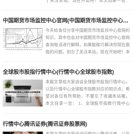
了关注本站，现在开始吧！本文目录一览：
1、加拿大签证网上查询在哪能查到啊,谁能详
细介绍一下呢...
中国期货市场监控中心官网(中国期货市场监控中心官网查询电话)
今天给各位分享中国期货市场监控中心官网的
知识，其中也会对中国期货市场监控中心官网
查询电话进行解释，如果能碰巧解决你现在面
临的问题，别忘了关注本站，现在开始吧！本
文目录一览： 1、中国期货保证金监控中心网
站星期六日能否进入?...
全球股市股指行情中心(行情中心全球股市指数)
本篇文章给大家谈谈全球股市股指行情中心，
以及行情中心全球股市指数对应的知识点，希
望对各位有所帮助，不要忘了收藏本站喔。
本文目录一览： 1、全球股市指数行情中心
2、...
行情中心腾讯证券(腾讯证券股票网)
本篇文章给大家谈谈行情中心腾讯证券，以及