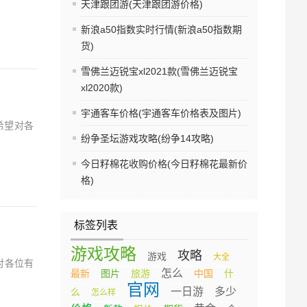
天津跟团游(天津跟团游价格)
新浪a50指数实时行情(新浪a50指数期
货)
雪佛兰迈锐宝xl2021款(雪佛兰迈锐宝
xl2020款)
宇通客车价格(宇通客车价格表及图片)
希望对各
纷争圣坛游戏攻略(纷争14攻略)
今日籽棉花收购价格(今日籽棉花最新价
格)
标签列表
游戏攻略
攻略
游戏
大全
对各位有
怎么
最新
图片
旅游
中国
什
官网
一日游
多少
么
怎么样