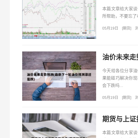
本篇文章给大家谈
所帮助，不要忘了收
05月19日
[
期货
]
浏
油价未来走
今天给各位分享油
果能碰巧解决你现
会下跌吗...
05月19日
[
期货
]
浏
期货与上证
本篇文章给大家谈