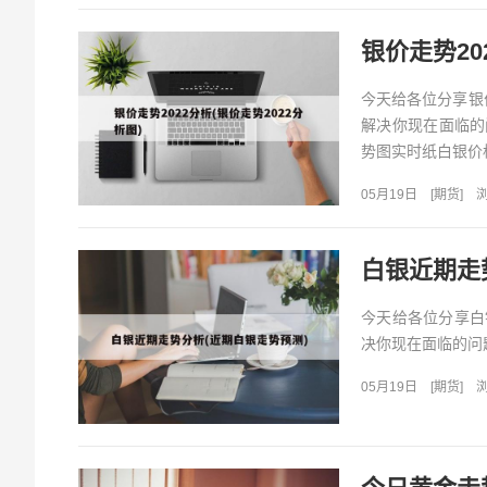
银价走势20
今天给各位分享银
解决你现在面临的
势图实时纸白银价格
05月19日
[
期货
]
浏
白银近期走
今天给各位分享白
决你现在面临的问
05月19日
[
期货
]
浏