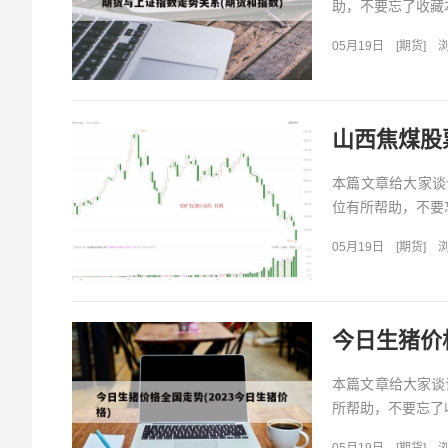
助，不要忘了收藏本
05月19日
[
期货
]
浏
山西焦煤股
本篇文章给大家谈
位有所帮助，不要忘
05月19日
[
期货
]
浏
今日生猪价格
本篇文章给大家谈
所帮助，不要忘了收