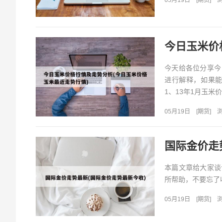
05月19日
[
期货
]
浏
今日玉米价
今天给各位分享今
进行解释，如果
1、13年1月玉米价
05月19日
[
期货
]
浏
国际金价走
本篇文章给大家谈
所帮助，不要忘了收
05月19日
[
期货
]
浏