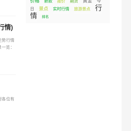
价格
黄金
新款
报价
期货
今
行
景点
日
实时行情
旅游景点
情
排名
行情)
走势行情
录一览：
对各位有