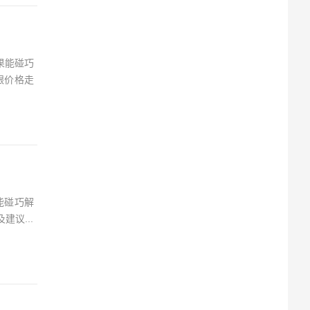
果能碰巧
银价格走
能碰巧解
议...