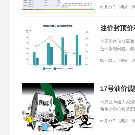
05月23日
[
期货
]
浏
油价封顶价和
今天给各位分享油
在面临的问题，别忘
05月23日
[
期货
]
浏
17号油价
本篇文章给大家谈
希望对各位有所帮助
05月23日
[
期货
]
浏