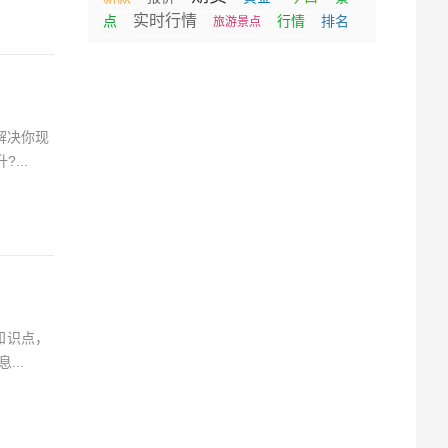
实时行情
点
行情
排名
旅游景点
解决你现
...
知识点，
..