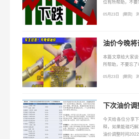
位有所帮助，不要忘
05月23日
[
期货
]
浏
油价今晚将
本篇文章给大家谈
所帮助，不要忘了收
05月23日
[
期货
]
浏
下次油价调
今天给各位分享
释，如果能碰巧解
油价调整时间2022年