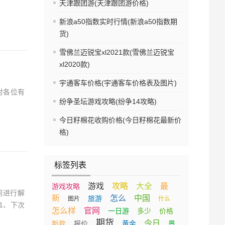
天津跟团游(天津跟团游价格)
新浪a50指数实时行情(新浪a50指数期
货)
雪佛兰迈锐宝xl2021款(雪佛兰迈锐宝
xl2020款)
宇通客车价格(宇通客车价格表及图片)
对各位有
纷争圣坛游戏攻略(纷争14攻略)
今日籽棉花收购价格(今日籽棉花最新价
格)
标签列表
游戏
攻略
大全
最
游戏攻略
间进行解
新
怎么
中国
旅游
图片
什么
1、下次
怎么样
官网
一日游
多少
价格
期货
今日
新款
报价
黄金
景