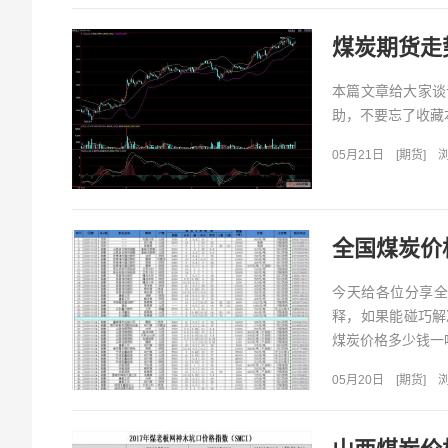
煤炭期货走
本篇文章给大家谈
助，不要忘了收藏本
05月21日
[
期货
]
浏
全国煤炭价
今天给各位分享全
释，如果能碰巧解
煤炭价格多少钱一吨.
05月20日
[
期货
]
浏