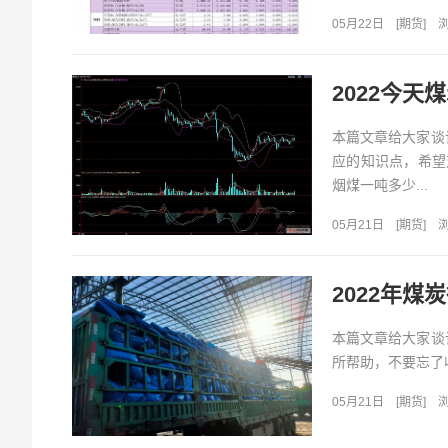
05月22日
[
期货
]
浏
本篇文章给大家谈
应的知识点，希望
烟煤一吨多少...
05月21日
[
期货
]
浏
2022年煤
本篇文章给大家谈
所帮助，不要忘了收
05月21日
[
期货
]
浏