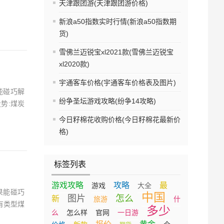
天津跟团游(天津跟团游价格)
新浪a50指数实时行情(新浪a50指数期
货)
雪佛兰迈锐宝xl2021款(雪佛兰迈锐宝
xl2020款)
宇通客车价格(宇通客车价格表及图片)
能碰巧解
纷争圣坛游戏攻略(纷争14攻略)
势:煤炭
今日籽棉花收购价格(今日籽棉花最新价
格)
标签列表
游戏攻略
攻略
最
游戏
大全
果能碰巧
中国
图片
怎么
新
旅游
什
有类型煤
多少
么
怎么样
官网
一日游