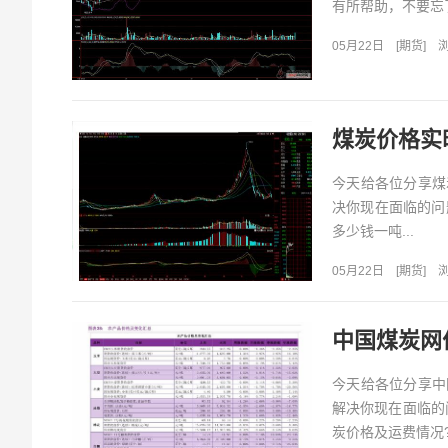
有所帮助，不要忘了
05月22日
[
期货
]
浏
煤炭价格实
今天给各位分享煤
决你现在面临的问
多少钱一吨...
05月22日
[
期货
]
浏
中国煤炭网
今天给各位分享中
解决你现在面临的
炭价格及运费情况?.