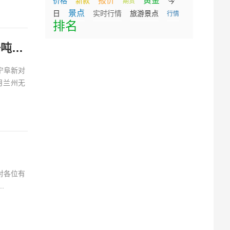
报价
黄金
价格
新款
今
期货
景点
日
实时行情
旅游景点
行情
排名
2022今天煤炭价格多少钱一吨(2022今天煤炭价格多少钱一吨辽宁阜新)
宁阜新对
月兰州无
对各位有
.