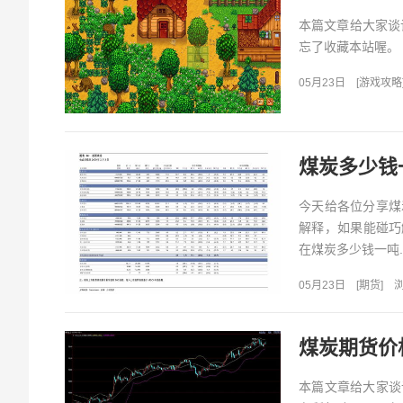
本篇文章给大家谈
忘了收藏本站喔。 
05月23日
[
游戏攻略
煤炭多少钱
今天给各位分享煤
解释，如果能碰巧
在煤炭多少钱一吨..
05月23日
[
期货
]
浏
煤炭期货价
本篇文章给大家谈