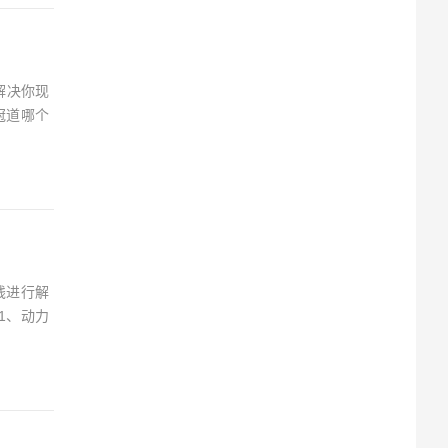
解决你现
冠道哪个
钱进行解
1、动力