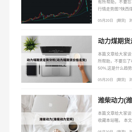
有所帮助，不要忘
行情走势图?陕西煤业
05月20日
[
期货
]
浏
动力煤期货
本篇文章给大家谈
所帮助，不要忘了收
50%,这是什么趋势?
05月20日
[
期货
]
浏
潍柴动力(
本篇文章给大家谈
收藏本站喔。 本文