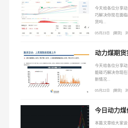
今天给各位分享动
巧解决你现在面临
货吗...
05月23日
[
期货
]
浏
动力煤期货
今天给各位分享动
能碰巧解决你现在
新情况...
05月22日
[
期货
]
浏
今日动力煤
本篇文章给大家谈