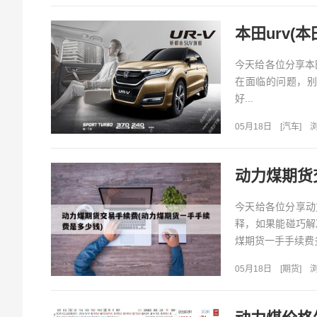
本田urv(本
今天给各位分享本田
在面临的问题，别
好...
05月18日
[
汽车
]
浏
动力煤期货
今天给各位分享动
释，如果能碰巧解
煤期货一手手续费多
05月18日
[
期货
]
浏