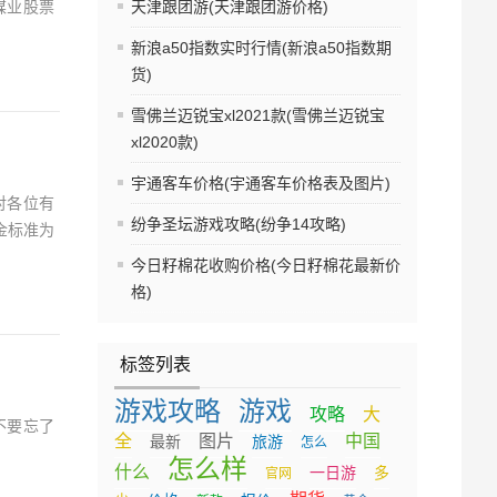
煤业股票
天津跟团游(天津跟团游价格)
新浪a50指数实时行情(新浪a50指数期
货)
雪佛兰迈锐宝xl2021款(雪佛兰迈锐宝
xl2020款)
宇通客车价格(宇通客车价格表及图片)
对各位有
纷争圣坛游戏攻略(纷争14攻略)
金标准为
今日籽棉花收购价格(今日籽棉花最新价
格)
标签列表
游戏攻略
游戏
攻略
大
不要忘了
全
图片
中国
最新
旅游
怎么
怎么样
什么
一日游
多
官网