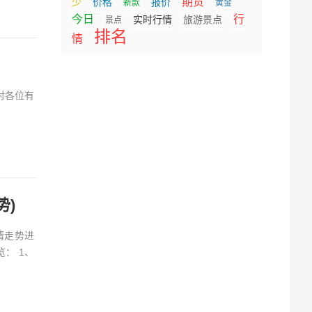
期货
少
价格
报价
新款
黄金
今日
行
实时行情
旅游景点
景点
排名
情
对各位有
势)
情走势进
： 1、