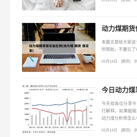
05月20日
[
旅游
]
浏
动力煤期货保
本篇文章给大家谈
所帮助，不要忘了收
05月18日
[
期货
]
浏
今日动力煤
今天给各位分享今
行解释，如果能碰
动力煤分析师怎么考
05月18日
[
期货
]
浏