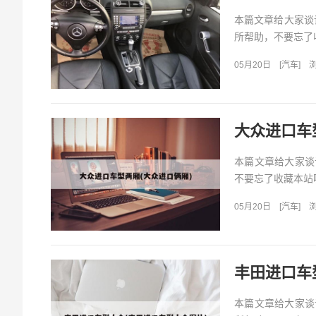
本篇文章给大家谈
所帮助，不要忘了收藏
05月20日
[
汽车
]
浏
大众进口车
本篇文章给大家谈
不要忘了收藏本站喔
05月20日
[
汽车
]
浏
丰田进口车
本篇文章给大家谈