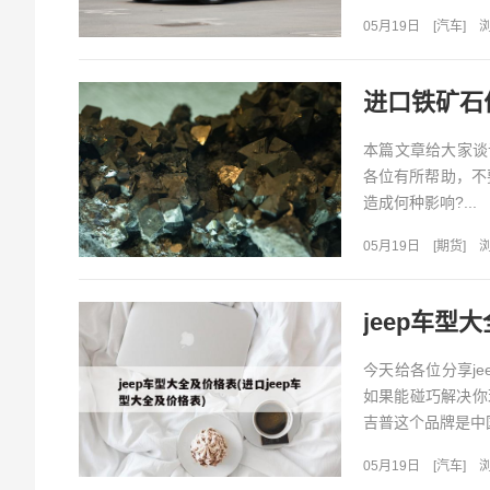
05月19日
[
汽车
]
浏
进口铁矿石
本篇文章给大家谈
各位有所帮助，不
造成何种影响?...
05月19日
[
期货
]
浏
jeep车型
今天给各位分享j
如果能碰巧解决你
吉普这个品牌是中国
05月19日
[
汽车
]
浏