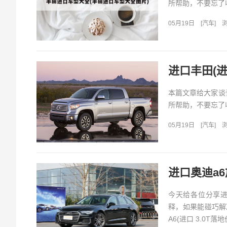
所帮助，不要忘了收
05月19日
[
汽车
]
浏
进口丰田(进
本篇文章给大家谈
所帮助，不要忘了收
05月19日
[
汽车
]
浏
进口奥迪a6
今天给各位分享进
释，如果能碰巧解
A6(进口 3.0T落地