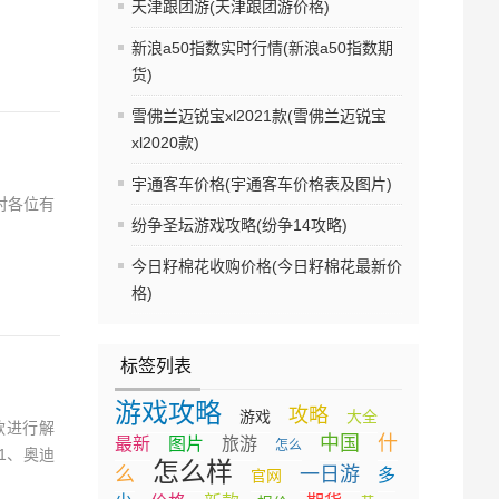
天津跟团游(天津跟团游价格)
新浪a50指数实时行情(新浪a50指数期
货)
雪佛兰迈锐宝xl2021款(雪佛兰迈锐宝
xl2020款)
宇通客车价格(宇通客车价格表及图片)
对各位有
纷争圣坛游戏攻略(纷争14攻略)
今日籽棉花收购价格(今日籽棉花最新价
格)
标签列表
游戏攻略
攻略
游戏
大全
款进行解
中国
什
最新
图片
旅游
怎么
1、奥迪
怎么样
么
一日游
多
官网