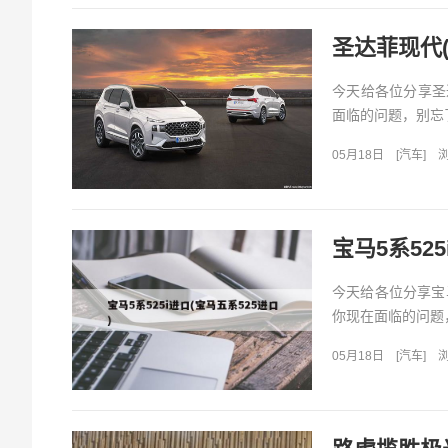
圣达菲现代
今天给各位分享圣
面临的问题，别忘了
05月18日
[
汽车
]
浏
宝马5系525
今天给各位分享宝
你现在面临的问题，
05月18日
[
汽车
]
浏