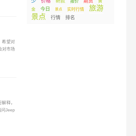
少
价格
新款
期货
报价
黄
旅游
今日
金
实时行情
景点
景点
行情
排名
，希望对
会对市场
行解释，
Jeep