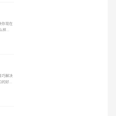
决你现在
...
碰巧解决
好...