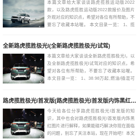
本篇文章给大家谈谈路虎揽胜运动版2022
款，以及路虎揽胜运动版2022款报价及图片
外观对应的知识点，希望对各位有所帮助，不
要忘了收藏本站喔。 本文目录一览： 1、揽
胜运动版2022款落地价多少?揽胜运动版优惠
价...
全新路虎揽胜极光l(全新路虎揽胜极光l试驾)
本篇文章给大家谈谈全新路虎揽胜极光l，以
及全新路虎揽胜极光l试驾对应的知识点，希
望对各位有所帮助，不要忘了收藏本站喔。
本文目录一览： 1、38.98万起,燃油/插混可
选,新款路虎揽胜极光L上市...
路虎揽胜极光l首发版(路虎揽胜极光l首发版内饰黑红图片)
今天给各位分享路虎揽胜极光l首发版的知
识，其中也会对路虎揽胜极光l首发版内饰黑
红图片进行解释，如果能碰巧解决你现在面临
的问题，别忘了关注本站，现在开始吧！本文