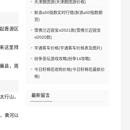
天津跟团游(天津跟团游价格)
新浪a50指数实时行情(新浪a50指数期
货)
起晋源区
雪佛兰迈锐宝xl2021款(雪佛兰迈锐宝
xl2020款)
来这里拜
宇通客车价格(宇通客车价格表及图片)
纷争圣坛游戏攻略(纷争14攻略)
襄县，周
今日籽棉花收购价格(今日籽棉花最新价
格)
最新留言
依太行山，
、黄河以