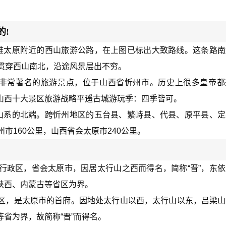
的!
推太原附近的西山旅游公路，在上图已标出大致路线。这条路南
贯穿西山南北，沿途风景层出不穷。
省非常著名的旅游景点，位于山西省忻州市。历史上很多皇帝都
山西十大景区旅游战略平遥古城游玩季：四季皆可。
山系的北端。跨忻州地区的五台县、繁峙县、代县、原平县、定
市160公里，山西省会太原市240公里。
行政区，省会太原市，因居太行山之西而得名，简称“晋”，东
陕西、内蒙古等省区为界。
区，是太原市的首府。因地处太行山以西，太行山以东，吕梁山
省为界，故简称“晋”而得名。