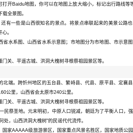
”即可打开Baidu地图，你可以在地图上放大缩小，标记出行路线等等
下载全景图。
，还有一些是山西很知名的景点。将景点串联起来的美景公路也
开心。
西省水系图、山西省水系示意图；市地图分为市地图、市示意图
雁门关、平遥古城、洪洞大槐树寻根祭祖园景区等。
的北端。跨忻州地区的五台县、繁峙县、代县、原平县、定襄县
60公里，山西省会太原市240公里。
雁门关、平遥古城、洪洞大槐树寻根祭祖园景区等。
的唯一民祭圣地。元末明初，中原人口锐减，朝廷为了平衡人口，
何处，山西洪洞大槐树”的民谣代代流传。
国家AAAAA级旅游景区，国家重点风景名胜区，国家地质公