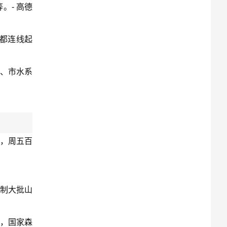
。- 高德
都连线起
、市水系
，周五百
强制大批山
园，国家森