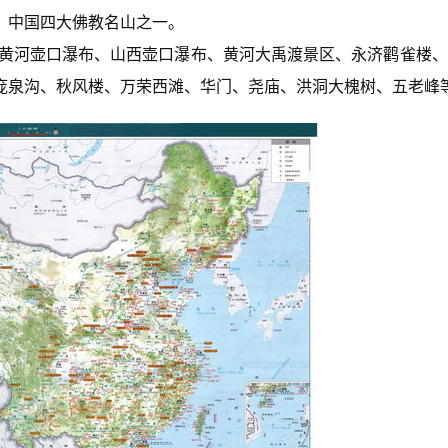
，中国四大佛教名山之一。
、黄河壶口瀑布、山西壶口瀑布、黄河大禹渡景区、永济鹳雀楼
庞泉沟、秋风楼、万荣西滩、华门、尧庙、洪洞大槐树、五老峰