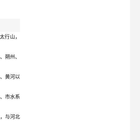
依太行山，
同、朔州、
、黄河以
、市水系
，与河北