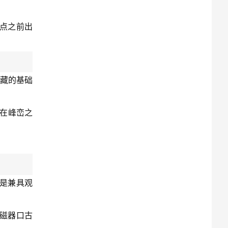
7点之前出
收藏的基础
，在峰峦之
，是兼具观
磁器口古