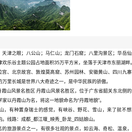
；天津之眼；八公山；马仁山；龙门石窟；八里沟景区；华岳仙
津欢乐谷主题公园占地面积35万平方米，坐落于天津市东丽湖畔
拉宫、北京故宫、敦煌莫高窟、苏州园林、安徽黄山、四川九寨
的万里长城是世界八大奇迹之一，是中华民族的骄傲。
丹霞山风景名胜区 丹霞山风景名胜区，位于广东省韶关东北侧
家以丹霞山为名，将这一地貌命名为“丹霞地貌”。
娘山，有种置身瑞士的感觉，有峡谷、野花、雪山，来了就不想
。线路：成都_都江堰_映秀_卧龙_四姑娘山。
名的旅游景点之一，有很多壮观的景点，如云海、奇松、温泉，