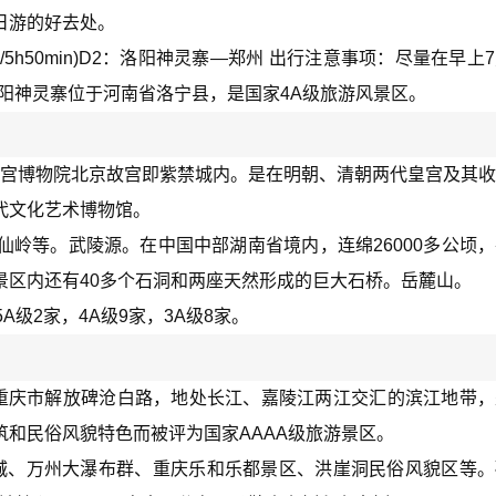
日游的好去处。
/5h50min)D2：洛阳神灵寨—郑州 出行注意事项：尽量在早上
阳神灵寨位于河南省洛宁县，是国家4A级旅游风景区。
位于故宫博物院北京故宫即紫禁城内。是在明朝、清朝两代皇宫及其
代文化艺术博物馆。
岭等。武陵源。在中国中部湖南省境内，连绵26000多公顷
景区内还有40多个石洞和两座天然形成的巨大石桥。岳麓山。
级2家，4A级9家，3A级8家。
于重庆市解放碑沧白路，地处长江、嘉陵江两江交汇的滨江地带
和民俗风貌特色而被评为国家AAAA级旅游景区。
城、万州大瀑布群、重庆乐和乐都景区、洪崖洞民俗风貌区等。