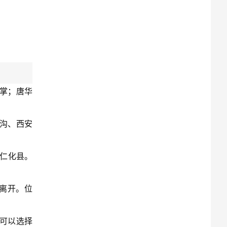
掌；唐华
。
沟、西安
的仁化县。
离开。位
可以选择