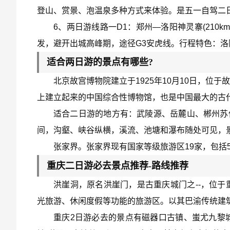
登山、赏景、泡温泉多种方式来体验。是五一自驾二
6、两日游线路一D1：郑州—洛阳神灵寨(210km
发，避开出城高峰期，途径G3安虎线。行程特色：洛
适合两日游的景点有哪些?
北京故宫博物院建立于1925年10月10日，
上建立起来的中国综合性博物馆，也是中国最大的古
适合二日游的地方有：武陵源、岳麓山、郴州苏仙
间，沟壑、峡谷纵横，溪流、池塘和瀑布随处可见，
张家界。张家界现有国家等级旅游区19家，包括5A
重庆二日游必去景点推荐-路线推荐
洪崖洞，原名洪崖门，是古重庆城门之--，位
光旅游、休闲度假等功能的旅游区。以其巴渝传统建筑
重庆2日游必去的景点有磁器口古镇、蚩尤九黎