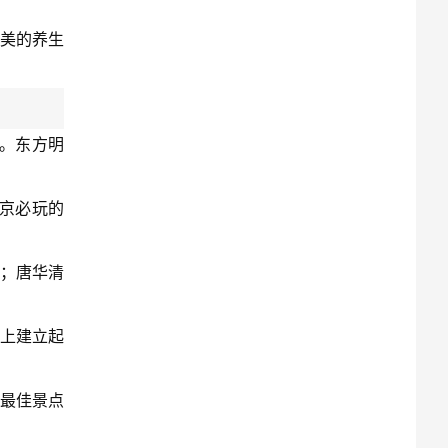
最美的养生
。东方明
京必玩的
先；唐华清
础上建立起
最佳景点