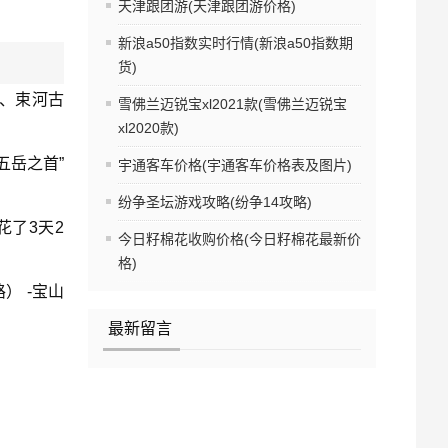
天津跟团游(天津跟团游价格)
新浪a50指数实时行情(新浪a50指数期
货)
山、束河古
雪佛兰迈锐宝xl2021款(雪佛兰迈锐宝
xl2020款)
五岳之首”
宇通客车价格(宇通客车价格表及图片)
纷争圣坛游戏攻略(纷争14攻略)
花了3天2
今日籽棉花收购价格(今日籽棉花最新价
格)
） -宝山
最新留言