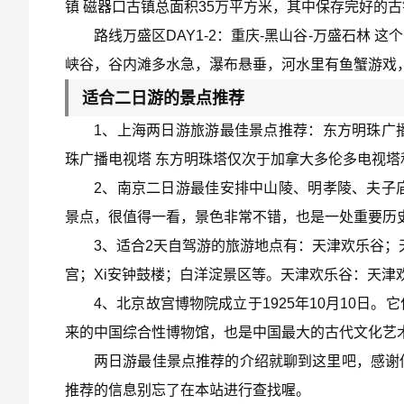
镇 磁器口古镇总面积35万平方米，其中保存完好的
路线万盛区DAY1-2：重庆-黑山谷-万盛石林
峡谷，谷内滩多水急，瀑布悬垂，河水里有鱼蟹游戏，
适合二日游的景点推荐
1、上海两日游旅游最佳景点推荐：东方明珠广
珠广播电视塔 东方明珠塔仅次于加拿大多伦多电视塔
2、南京二日游最佳安排中山陵、明孝陵、夫子
景点，很值得一看，景色非常不错，也是一处重要历
3、适合2天自驾游的旅游地点有：天津欢乐谷；
宫；Xi安钟鼓楼；白洋淀景区等。天津欢乐谷：天津
4、北京故宫博物院成立于1925年10月10
来的中国综合性博物馆，也是中国最大的古代文化艺
两日游最佳景点推荐的介绍就聊到这里吧，感谢
推荐的信息别忘了在本站进行查找喔。