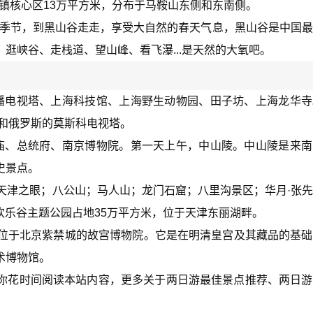
古镇核心区13万平方米，分布于马鞍山东侧和东南侧。
 这个季节，到黑山谷走走，享受大自然的春天气息，黑山谷是中国
逛峡谷、走栈道、望山峰、看飞瀑...是天然的大氧吧。
播电视塔、上海科技馆、上海野生动物园、田子坊、上海龙华寺
和俄罗斯的莫斯科电视塔。
庙、总统府、南京博物院。第一天上午，中山陵。中山陵是来南
史景点。
天津之眼；八公山；马人山；龙门石窟；八里沟景区；华月·张
欢乐谷主题公园占地35万平方米，位于天津东丽湖畔。
日。它位于北京紫禁城的故宫博物院。它是在明清皇宫及其藏品的基
术博物馆。
你花时间阅读本站内容，更多关于两日游最佳景点推荐、两日游