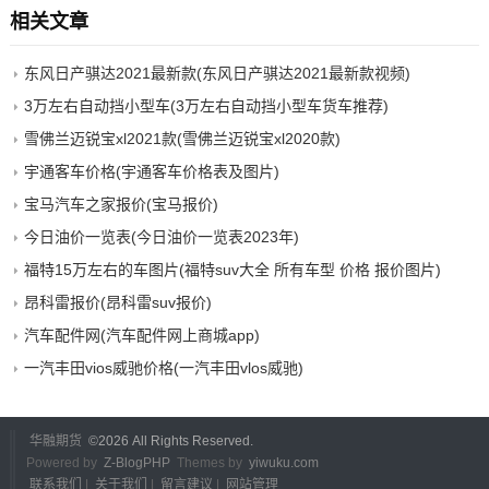
相关文章
东风日产骐达2021最新款(东风日产骐达2021最新款视频)
3万左右自动挡小型车(3万左右自动挡小型车货车推荐)
雪佛兰迈锐宝xl2021款(雪佛兰迈锐宝xl2020款)
宇通客车价格(宇通客车价格表及图片)
宝马汽车之家报价(宝马报价)
今日油价一览表(今日油价一览表2023年)
福特15万左右的车图片(福特suv大全 所有车型 价格 报价图片)
昂科雷报价(昂科雷suv报价)
汽车配件网(汽车配件网上商城app)
一汽丰田vios威驰价格(一汽丰田vlos威驰)
华融期货
©
2026 All Rights Reserved.
Powered by
Z-BlogPHP
Themes by
yiwuku.com
联系我们
|
关于我们
|
留言建议
|
网站管理