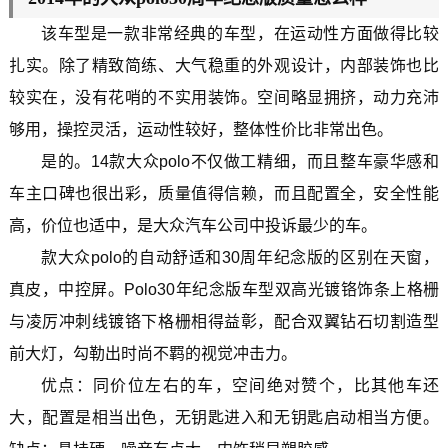
该车型是一款非常经典的车型，在运动性方面做得比较
扎实。除了精致简练、大气稳重的外观设计，内部装饰也比
较实在，没有花哨的不实用装饰。空间略显拥挤，动力充沛
够用，操控灵活，运动性较好，整体性价比非常出色。
是的。14款大众polo不仅做工精细，而且整车豪华感和
车主口碑也很出彩，质量值得信赖，而且配置全，安全性能
高，价位也适中，是大众汽车公司中投诉最少的车。
款大众polo的自动舒适和30周年纪念版的区别在天窗，
真皮，中控屏。Polo30年纪念版车型双高光镀铬饰条上格栅
与凌厉冲刺线镀铬下格栅相得益彰，配合双翼钻石切割造型
前大灯，勾勒出时尚不羁的视觉冲击力。
优点：同价位左右的车，空间绝对赞个，比其他车还
大，配置是相当出色，无钥匙进入和无钥匙启动相当方便。