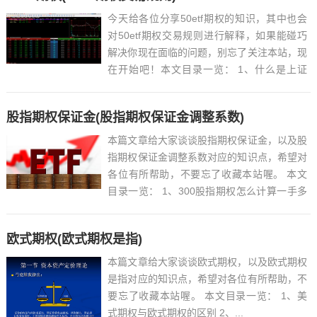
今天给各位分享50etf期权的知识，其中也会
对50etf期权交易规则进行解释，如果能碰巧
解决你现在面临的问题，别忘了关注本站，现
在开始吧！本文目录一览： 1、什么是上证
50ETF期权?如何交易...
股指期权保证金(股指期权保证金调整系数)
本篇文章给大家谈谈股指期权保证金，以及股
指期权保证金调整系数对应的知识点，希望对
各位有所帮助，不要忘了收藏本站喔。 本文
目录一览： 1、300股指期权怎么计算一手多
少钱...
欧式期权(欧式期权是指)
本篇文章给大家谈谈欧式期权，以及欧式期权
是指对应的知识点，希望对各位有所帮助，不
要忘了收藏本站喔。 本文目录一览： 1、美
式期权与欧式期权的区别 2、...