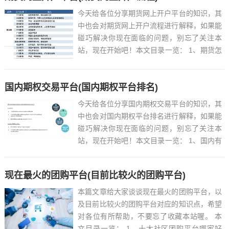
今天给各位分享期货网上开户平台的知识，其
中也会对期货网上开户流程进行解释，如果能
碰巧解决你现在面临的问题，别忘了关注本
站，现在开始吧！本文目录一览： 1、期货怎
么网上开户?用银河期货一站通APP在线开户
如何操作?...
国内期权交易平台(国内期权平台排名)
今天给各位分享国内期权交易平台的知识，其
中也会对国内期权平台排名进行解释，如果能
碰巧解决你现在面临的问题，别忘了关注本
站，现在开始吧！本文目录一览： 1、国内有
可以交易个股期权的平台?...
现在最火的团购平台(目前比较火的团购平台)
本篇文章给大家谈谈现在最火的团购平台，以
及目前比较火的团购平台对应的知识点，希望
对各位有所帮助，不要忘了收藏本站喔。 本
文目录一览： 1、十大社区团购平台哪家好