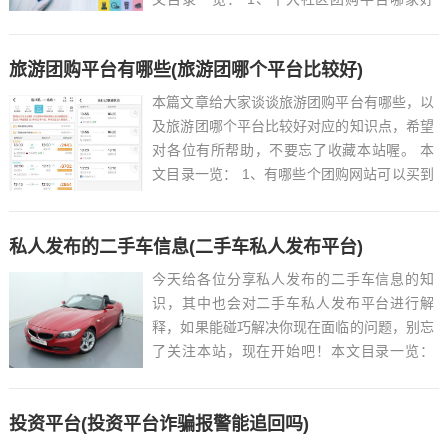
2、...
旅游团购平台有哪些(旅游团哪个平台比较好)
本篇文章给大家谈谈旅游团购平台有哪些，以
及旅游团哪个平台比较好对应的知识点，希望
对各位有所帮助，不要忘了收藏本站喔。 本
文目录一览： 1、有哪些个团购网站可以买到
旅游方面的票...
私人发布的二手车信息(二手车私人发布平台)
今天给各位分享私人发布的二手车信息的知
识，其中也会对二手车私人发布平台进行解
释，如果能碰巧解决你现在面临的问题，别忘
了关注本站，现在开始吧！本文目录一览：
1、以前个人发布二手车还能在58上!现在几乎
没有个人二手车发布的地方了,全......
投资平台(投资平台诈骗报警能追回吗)