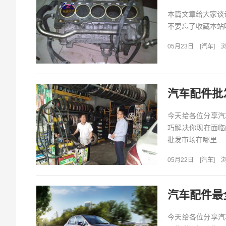
本篇文章给大家谈
不要忘了收藏本站喔
05月23日
[
汽车
]
浏
汽车配件批
今天给各位分享汽
巧解决你现在面临
批发市场在哪里...
05月22日
[
汽车
]
浏
汽车配件最
今天给各位分享汽