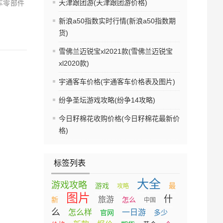
天津跟团游(天津跟团游价格)
车零部件
新浪a50指数实时行情(新浪a50指数期
货)
雪佛兰迈锐宝xl2021款(雪佛兰迈锐宝
xl2020款)
宇通客车价格(宇通客车价格表及图片)
纷争圣坛游戏攻略(纷争14攻略)
今日籽棉花收购价格(今日籽棉花最新价
格)
标签列表
大全
游戏攻略
游戏
最
攻略
图片
什
旅游
新
怎么
中国
么
怎么样
一日游
官网
多少