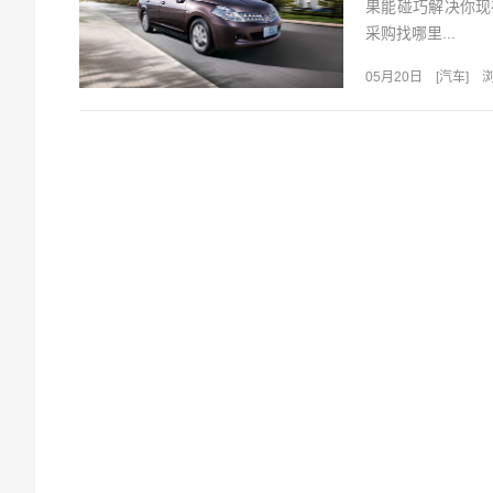
果能碰巧解决你现
采购找哪里...
05月20日
[
汽车
]
浏