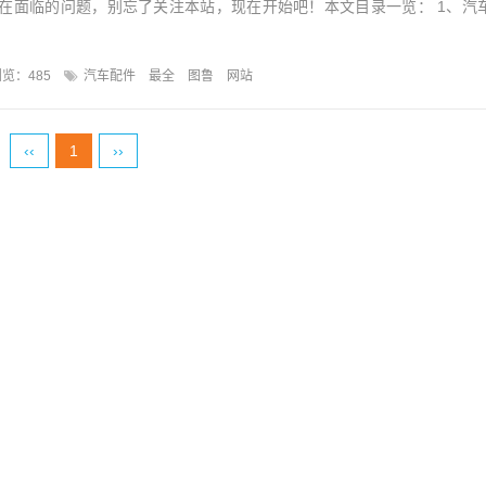
在面临的问题，别忘了关注本站，现在开始吧！本文目录一览： 1、汽
览：485
汽车配件
最全
图鲁
网站
‹‹
1
››