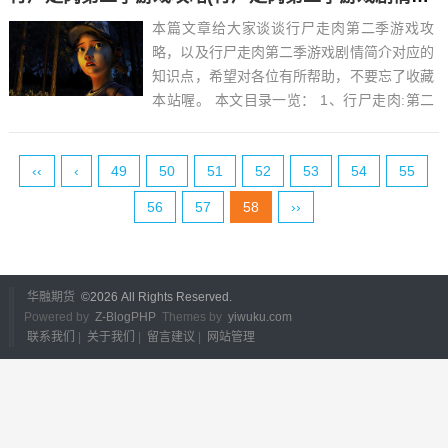
本篇文章给大家谈谈行尸走肉第二季游戏攻
略，以及行尸走肉第二季游戏剧情简介对应的
知识点，希望对各位有所帮助，不要忘了收藏
本站喔。 本文目录一览： 1、行尸走肉:第二
季-全章节全流程详细攻略...
‹‹
‹
49
50
51
52
53
54
55
56
57
58
››
华融期货
©
2026 All Rights Reserved.
Powered by
Z-BlogPHP
Themes by
yiwuku.com
联系我们
|
关于我们
|
留言建议
|
网站管理