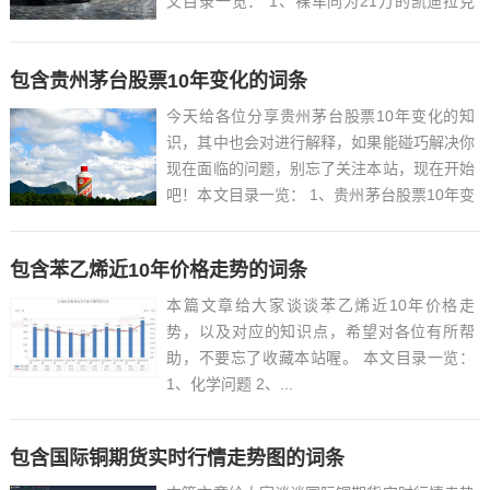
文目录一览： 1、裸车同为21万的凯迪拉克
XTS和迈腾,谁的发动机动力更好一些?...
包含贵州茅台股票10年变化的词条
今天给各位分享贵州茅台股票10年变化的知
识，其中也会对进行解释，如果能碰巧解决你
现在面临的问题，别忘了关注本站，现在开始
吧！本文目录一览： 1、贵州茅台股票10年变
化?...
包含苯乙烯近10年价格走势的词条
本篇文章给大家谈谈苯乙烯近10年价格走
势，以及对应的知识点，希望对各位有所帮
助，不要忘了收藏本站喔。 本文目录一览：
1、化学问题 2、...
包含国际铜期货实时行情走势图的词条