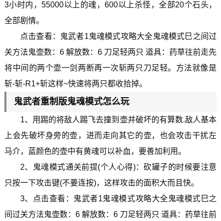
3小时内，55000以上的魂，600以上杀怪，全部20个石头，
全部剧情。
点击查看：鬼武者1鬼魂模式攻略大全鬼魂模式巳之间过
关方法鬼壶数：6 解放数：6 刀足轻两只 道具：药草往前走先
将中间的两个壶一剑两断再一次斩两只刀足轻。方法就像是
斩-斩-R1+斩这样~快速将两只都收拾掉。
鬼武者重制版鬼魂模式怎么玩
1、用踢的将敌人踢飞去撞到壶并破坏的有算数.敌人基本
上会先破坏身旁的壶，进而走向其它的壶，也会攻击干扰左
马介，蓝颜色的壶中有黄魂可以补血，要善加利用。
2、鬼魂模式通关前提(个人心得)：砍罐子的时候要注意
只按一下攻击键(不要连按)，这样攻击的面积大而且快。
3、点击查看：鬼武者1鬼魂模式攻略大全鬼魂模式巳之
间过关方法鬼壶数：6 解放数：6 刀足轻两只 道具：药草往前