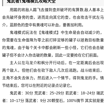
鬼武者1鬼魂模式攻略大全
用踢的将敌人踢飞去撞到壶并破坏的有算数.敌人基本上
会先破坏身旁的壶，进而走向其它的壶，也会攻击干扰左马
介，蓝颜色的壶中有黄魂可以补血，要善加利用。
鬼魂模式玩法在【鬼魂模式】中生命是会自动减少的，
你需要在生命值降为零之前打碎足够的罐子以拯救目标数量
的鬼魂，由于每个关卡中都会刷新一些小怪，它们也会击破
罐子但不会计入你击破的数量，因此一定要抢在它们前面。
主人公左马龙介和枫分开行动后，在一定距离后会出现
两个敌人，但他们会在砍下敌人几次后逃跑。战斗结束后，
主角不会失去体力，然后进入一个情节，得到鬼龙的手。情
节结束后，您可以在附近的记录点记录它。
鬼武者：30分 荒武者：25~29分 若武者：18~24分 端武
者：10~17分 落武者：9分 20颗莹石，100%情节 其实就是要