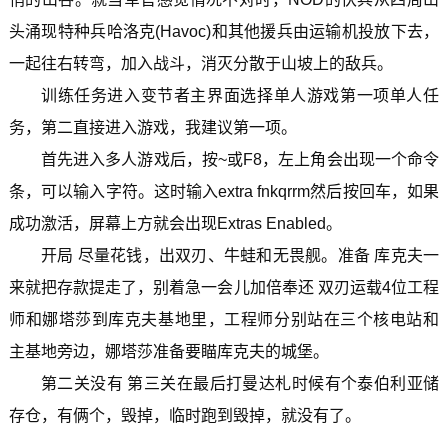
头涌现特种兵哈洛克(Havoc)和其他援兵由运输机投放下去，
一起往右转弯，加入战斗，消灭分散于山坡上的敌兵。
训练任务进入变节者主界面选择单人游戏第一项单人任
务，第二直接进入游戏，我建议第一项。
首先进入多人游戏后，按~或F8，左上角会出现一个命令
条，可以输入字符。这时输入extra fnkqrrm然后按回车，如果
成功激活，屏幕上方就会出现Extras Enabled。
开局 尽量花钱，出双刃、牛蛙和无畏舰。准备 库克夫一
来就把存款提走了，别着急一会儿加倍奉还 双刃运载4位工程
师和娜塔莎到库克夫基地里，工程师分别站在三个核电站和
主基地旁边，娜塔莎准备要瞄库克夫的城堡。
第二关没有 第三关在最后打曼达札时候有个泰伯利亚储
存仓，有俩个，毁掉，临时跑到毁掉，就没有了。