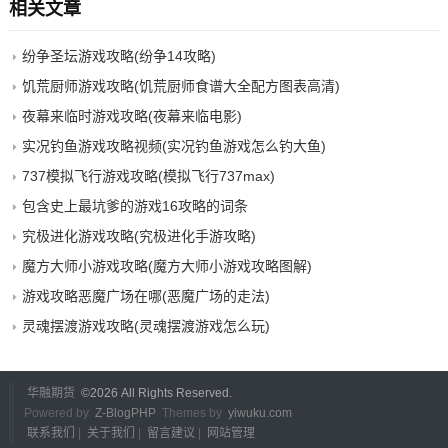
相关文章
纷争圣坛游戏攻略(纷争14攻略)
饥荒厨师游戏攻略(饥荒厨师食谱大全配方图表高清)
夜幕来临时游戏攻略(夜幕来临电影)
实况钓鱼游戏攻略视频(实况钓鱼游戏怎么钓大鱼)
737模拟飞行游戏攻略(模拟飞行737max)
包含史上最坑爹的游戏16攻略的词条
究极进化游戏攻略(究极进化手游攻略)
魔方大师小游戏攻略(魔方大师小游戏攻略图解)
游戏攻略恶魔广场在哪(恶魔广场的走法)
灵魂摆渡游戏攻略(灵魂摆渡游戏怎么玩)
华融期货
©
2026 All Rights Reserved.
Powered by
Z-BlogPHP
Themes by
yiwuku.com
联系我们
|
关于我们
|
留言建议
|
网站管理