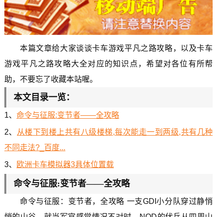
本篇文章给大家谈谈卡车游戏平凡之路攻略，以及卡车
游戏平凡之路攻略大全对应的知识点，希望对各位有所帮
助，不要忘了收藏本站喔。
本文目录一览：
1、
命令与征服:变节者——全攻略
2、
从楼下到楼上共有八级楼梯,每次能走一到两级,共有几种
不同走法?_百度...
3、
欧洲卡车模拟器3具体位置载
命令与征服:变节者——全攻略
命令与征服：变节者，全攻略 一支GDI小分队穿过静悄
悄的山谷。就当军官感觉情况不对时，NOD的伏兵从四周山