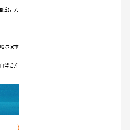
国道)，到
距哈尔滨市
自驾游推