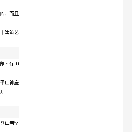
的，而且
市建筑艺
脚下有10
 平山神鹿
观。
以苍山岩壁