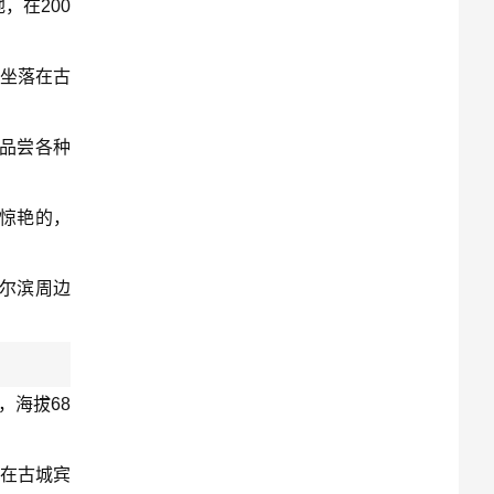
，在200
，坐落在古
品尝各种
惊艳的，
尔滨周边
，海拔68
落在古城宾