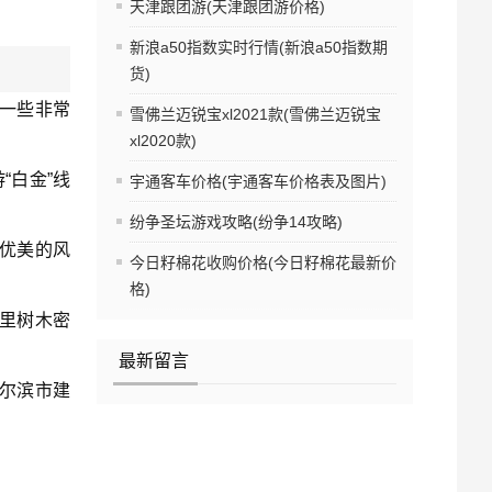
天津跟团游(天津跟团游价格)
新浪a50指数实时行情(新浪a50指数期
货)
一些非常
雪佛兰迈锐宝xl2021款(雪佛兰迈锐宝
xl2020款)
“白金”线
宇通客车价格(宇通客车价格表及图片)
纷争圣坛游戏攻略(纷争14攻略)
优美的风
今日籽棉花收购价格(今日籽棉花最新价
格)
这里树木密
最新留言
尔滨市建