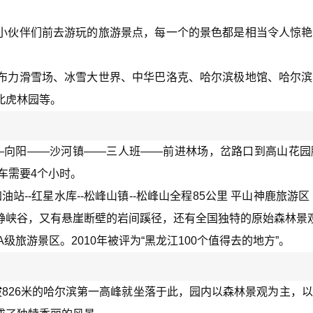
小伙伴们前去游玩的旅游景点，每一个的景色都是相当令人惊艳
。
布力滑雪场、冰雪大世界、中华巴洛克、哈尔滨极地馆、哈尔滨
北虎林园等。
—向阳——沙河镇——三人班——前进林场，岔路口到高山花园
车需要4个小时。
加油站--红星水库--松峰山镇--松峰山全程85公里 平山神鹿旅游区
静峡谷，又有悬崖断壁的岩间蹊径，还有全国独特的原始森林景
A级旅游景区。2010年被评为“黑龙江100个值得去的地方”。
826米的哈尔滨第一高峰就坐落于此，园内以森林景观为主，