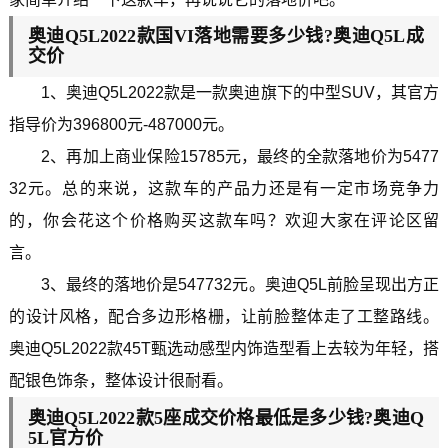
奥迪Q5L2022款国VI落地需要多少钱?奥迪Q5L成
交价
1、奥迪Q5L2022款是一款奥迪旗下的中型SUV，其官方
指导价为396800元-487000元。
2、再加上商业保险15785元，最终的全款落地价为5477
32元。总的来说，这款车的产品力还是有一定市场竞争力
的，你会花这个价格购买这款车吗？欢迎大家在评论区留
言。
3、最终的落地价是547732元。奥迪Q5L前脸呈现出方正
的设计风格，配合多边形格栅，让前脸整体走了工整路线。
奥迪Q5L2022款45T甄选动感型内饰造型看上去较为年轻，搭
配银色饰条，整体设计很耐看。
奥迪Q5L2022款5座成交价格最低是多少钱?奥迪Q
5L官方价