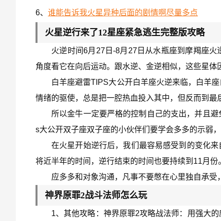
6、
谁能告诉我火星异种后面的剧情啊尽量多点
火星逆行来了12星座紧急逃生完整版攻略
火逆时间6月27日-8月27日从水瓶座到摩羯
角度看它在向后运动。跟水逆、金逆相似，这些星体
白羊座避雷TIPS大公开白羊座火逆来临，白羊
情绪的驱使，总是把一腔热血投入其中，但反而到最
所以金牛一定要严格的控制自己的支出，并且避免
s大公开双子座双子座的小伙伴们要学会多多的示弱
在火星开始逆行后，我们最容易感受到的变化来
将近半年的时间，逆行结束的时间也要持续到11月份
应多多和对象沟通，凡事不要憋在心里独自承受
神界原罪2战斗法师怎么玩
1、其他攻略：神界原罪2攻略战法师：用强大的魔法