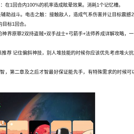
果：在1回合内100%的机率造成眩晕效果。消耗1个记忆槽。
是辅助战斗。电击之触：接触敌人，造成气系伤害并让目标震撼
内目标1回合。
91整理的神界原罪2双持盗贼+双手战士+弓箭手+法师养成详解攻略，
流派推荐 记住偏斜神技，别人堆技能的时候你应该优先考虑堆火
智，第二章及之后才智最好保证能先手，有特殊需求的时候可以