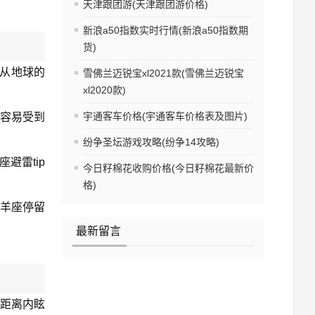
天津跟团游(天津跟团游价格)
新浪a50指数实时行情(新浪a50指数期
货)
是从地球的
雪佛兰迈锐宝xl2021款(雪佛兰迈锐宝
xl2020款)
宇通客车价格(宇通客车价格表及图片)
很容易受到
纷争圣坛游戏攻略(纷争14攻略)
避雷tip
今日籽棉花收购价格(今日籽棉花最新价
格)
羊座停留
最新留言
的距离内眩