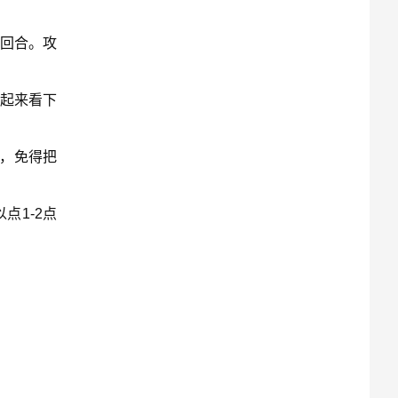
2回合。攻
一起来看下
抗，免得把
点1-2点