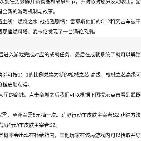
役任务，次要任务会解开新物品和故事细节，并对敌对船只发动袭击。
是全新的游戏机制与故事。
略主线：燃烧之水-战或逃剧情：雷耶斯他们的C12和突击车被
毁那座燃料塔。麦卡伦发现了一台涡轮风扇。
后进入游戏完成对应的成就任务。最后在成就系统了就可以解锁
券可按1：1的比例兑换为新的枪械之芯·高级，枪械之芯高级
枪械皮肤获得。
大厅的商城。点击商城之后我们可以根据下图提示点击看到武器
军需，至尊军需8元抽一次。荒野行动车皮肤主宰者S2 获得方
荒野行动车皮肤主宰者S2。
定概率会出现在补给箱内，其他玩家在该局游戏内可以拾取并穿