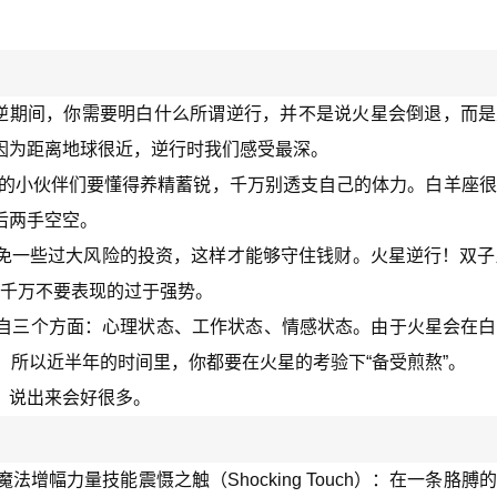
座火逆期间，你需要明白什么所谓逆行，并不是说火星会倒退，而
因为距离地球很近，逆行时我们感受最深。
座的小伙伴们要懂得养精蓄锐，千万别透支自己的体力。白羊座
后两手空空。
一些过大风险的投资，这样才能够守住钱财。火星逆行！双子座
，千万不要表现的过于强势。
自三个方面：心理状态、工作状态、情感状态。由于火星会在白
。所以近半年的时间里，你都要在火星的考验下“备受煎熬”。
，说出来会好很多。
增幅力量技能震慑之触（Shocking Touch）：在一条胳膊