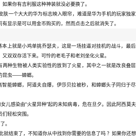
，如果你有吉利服这种神装就没必要换了。
皮肤一个大大的华为标志映入眼帘，难道是华为手机的玩家独家
前有显示是可以用金币购买的，然而点击之后就消失了。
基本上就是小鸡单挑乔瑟夫，这是一场挂逼对挂机的战斗，最后
，又双双存活下来。可怜的老毛子和老刘坐化火星。
期有两种生物被人类实验性的放到了火星，其中之一就是改良叠
的昆虫——蟑螂。
高智能蟑螂，阿道夫自爆，伊莎贝拉被秒，和蟑螂头子同归于尽
女儿感染由“火星异种”起的未知病毒，危在旦夕。因此阿西莫
员们轻松突围。
到了。
此就结束了，不知道你从中找到你需要的信息了吗 ？如果你还