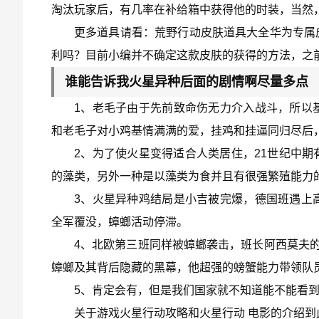
淘汰玩家后，有几率在补给箱中获得他的时装，当然
更多道具请看：荒野行动皮肤道具大全华为专属
利吗？目前小编并不确定这款皮肤的获得的方法，之
谁能告诉我火星异种后面的剧情啊尽量多点
1、老毛子由于先前致命伤无力介入战斗，所以
和老毛子对小鸡基情满满的爱，挂鸡和挂逼同归尽后
2、为了使火星变得适合人类居住，21世纪中
的藻类，另外一种是以藻类为食并且有很强繁殖能力
3、火星异种鸡结局是小吉被完爆，德国班遇上
全军覆没，蟑螂活动停滞。
4、北欧第三班同样被蟑螂袭击，班长阿西莫夫的
蟑螂及其背后隐藏的黑幕，他超强的螃蟹能力带领队
5、肯定会有，但是我们国家就不知道能不能看
关于游戏火星行动攻略和火星行动 电影的介绍到