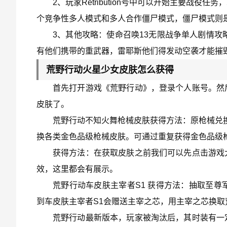
2、玩家Retribution号中可以开始主要战
个竞争性多人模式和多人合作僵尸模式，僵尸模式则
3、其他攻略：使命召唤13无限战争单人剧情攻
有他们携带的重武器，雷耶斯他们得发动空袭才能摧
荒野行动火星少女皮肤怎么获得
首先打开游戏《荒野行动》，登录个人账号。然
皮肤了。
荒野行动不知火舞枪械皮肤获得方法：原枪械兑换
换各类金色品级枪械皮肤。可通过重复获得金色品级
获得方法：在获取皮肤之前我们可以先点击游戏
效，这里都会有展示。
荒野行动车皮肤主宰者S1 获得方法：抽取至尊
到车皮肤主宰者S1会赠送主宰之芯，用主宰之芯换取
荒野行动最新版本，玩家被淘汰后，其时装有一