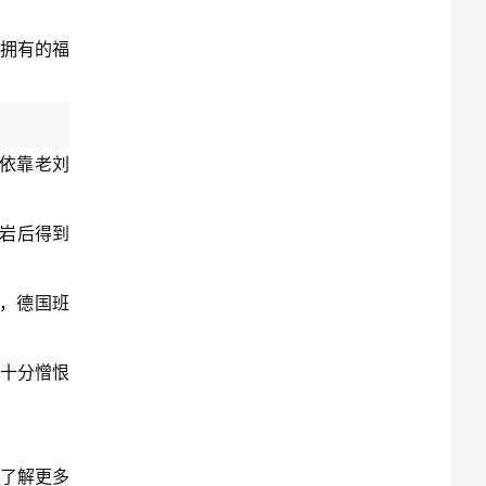
拥有的福
依靠老刘
层岩后得到
，德国班
夫十分憎恨
想了解更多