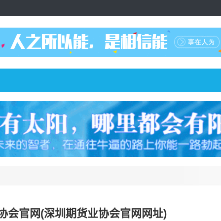
协会官网(深圳期货业协会官网网址)