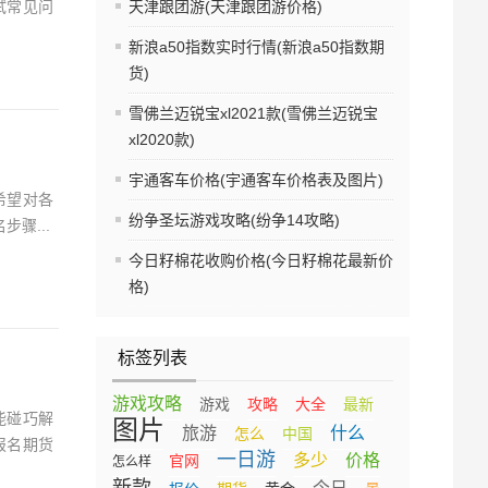
试常见问
天津跟团游(天津跟团游价格)
新浪a50指数实时行情(新浪a50指数期
货)
雪佛兰迈锐宝xl2021款(雪佛兰迈锐宝
xl2020款)
宇通客车价格(宇通客车价格表及图片)
希望对各
纷争圣坛游戏攻略(纷争14攻略)
骤...
今日籽棉花收购价格(今日籽棉花最新价
格)
标签列表
游戏攻略
游戏
攻略
大全
最新
能碰巧解
图片
旅游
什么
怎么
中国
报名期货
一日游
多少
价格
官网
怎么样