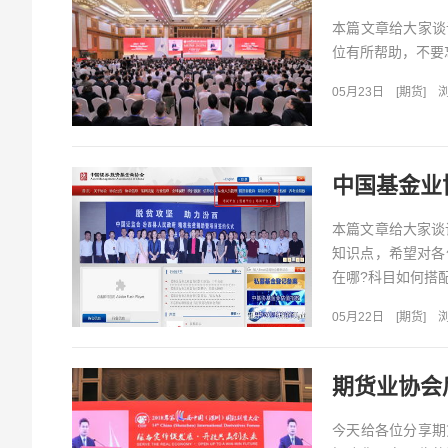
本篇文章给大家谈
位有所帮助，不要忘
05月23日
[
期货
]
浏
本篇文章给大家谈
知识点，希望对各
在哪?科目如何搭配?
05月22日
[
期货
]
浏
期货业协会
今天给各位分享期