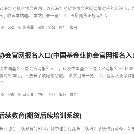
谈深圳期货业协会官网，以及深圳期货业协会官网网址对应的知识点，
了收藏本站喔。 本文目录一览： 1、五矿期货正规吗? 2、...
览：552
期货业
深圳
协会
网址
官网
谈中国基金业协会官网报名入口，以及中国基金业协会官网报名入口202
位有所帮助，不要忘了收藏本站喔。 本文目录一览： 1、基金从业考试
...
览：495
基金业
中国
入口
报名
协会
后续教育(期货后续培训系统)
货业协会后续教育的知识，其中也会对期货后续培训系统进行解释，如