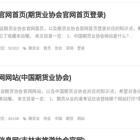
官网首页(期货业协会官网首页登录)
谈期货业协会官网首页，以及期货业协会官网首页登录对应的知识点，
了收藏本站喔。 本文目录一览： 1、中国期货业协会网站是什么?...
览：50302
期货业
首页
协会
官网
登录
网网站(中国期货业协会)
谈谈期货协会官网网站，以及中国期货业协会对应的知识点，希望对各
本站喔。 本文目录一览： 1、期货从业的准考证应该登陆哪个网站打印?
览：46148
期货业
协会
中国
期货
网站