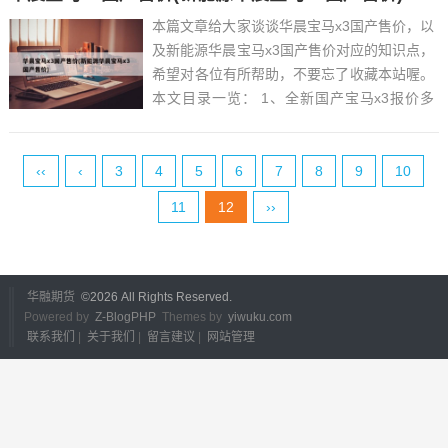
本篇文章给大家谈谈华晨宝马x3国产售价，以
及新能源华晨宝马x3国产售价对应的知识点，
希望对各位有所帮助，不要忘了收藏本站喔。
本文目录一览： 1、全新国产宝马x3报价多
少...
‹‹
‹
3
4
5
6
7
8
9
10
11
12
››
华融期货
©
2026 All Rights Reserved.
Powered by
Z-BlogPHP
Themes by
yiwuku.com
联系我们
|
关于我们
|
留言建议
|
网站管理