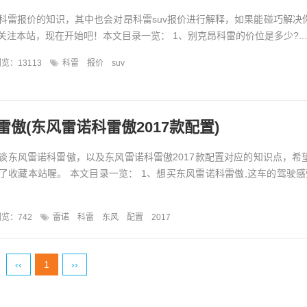
科雷报价的知识，其中也会对昂科雷suv报价进行解释，如果能碰巧解决
注本站，现在开始吧！本文目录一览： 1、别克昂科雷的价位是多少?...
览：13113
科雷
报价
suv
傲(东风雷诺科雷傲2017款配置)
谈东风雷诺科雷傲，以及东风雷诺科雷傲2017款配置对应的知识点，希
了收藏本站喔。 本文目录一览： 1、想买东风雷诺科雷傲,这车的驾驶感
览：742
雷诺
科雷
东风
配置
2017
‹‹
1
››