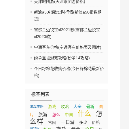
天津跟团游(天津跟团游价格)
新浪a50指数实时行情(新浪a50指数期
货)
雪佛兰迈锐宝xl2021款(雪佛兰迈锐宝
xl2020款)
宇通客车价格(宇通客车价格表及图片)
纷争圣坛游戏攻略(纷争14攻略)
今日籽棉花收购价格(今日籽棉花最新价
格)
标签列表
游戏
攻略
大全
最新
图
游戏攻略
什么
怎
旅游
片
怎么
中国
么样
一日游
官网
多少
价格