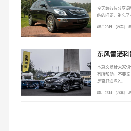
今天给各位分享昂
临的问题，别忘了关
05月23日
[
汽车
]
浏
东风雷诺科雷
本篇文章给大家谈
有所帮助，不要忘
是否舒适呢?...
05月23日
[
汽车
]
浏