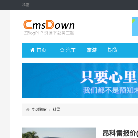
科雷
首页
汽车
旅游
期货
华融期货
科雷
昂科雷报价(