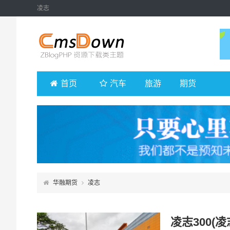
凌志
首页
汽车
旅游
期货
华融期货
凌志
凌志300(