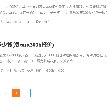
志300的知识，其中也会对凌志300报价及图片进行解释，如果能碰巧解
关注本站，现在开始吧！本文目录一览： 1、新款凌志300多少钱一辆?..
览：647
凌志
300
报价
图片
多少钱(凌志rx300h报价)
凌志rx300多少钱，以及凌志rx300h报价对应的知识点，希望对各位有
。 本文目录一览： 1、雷克萨斯rx报价参数多少?...
览：441
凌志
多少
报价
rx300h
rx300
‹‹
1
››