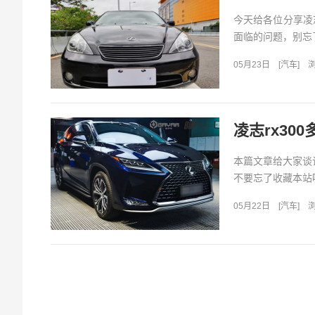
今天给各位分享凌
面临的问题，别忘了
05月23日
[
汽车
]
浏
凌志rx300
本篇文章给大家谈谈
不要忘了收藏本站喔
05月22日
[
汽车
]
浏