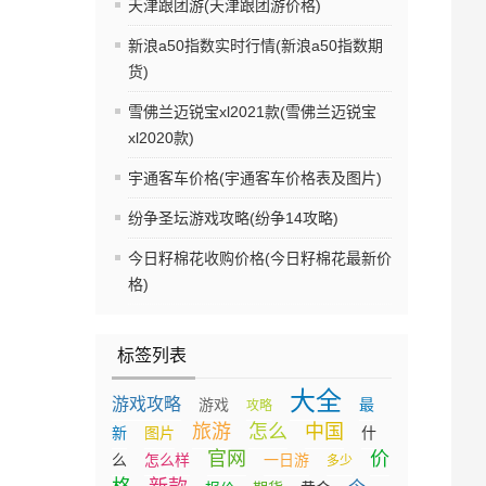
天津跟团游(天津跟团游价格)
新浪a50指数实时行情(新浪a50指数期
货)
雪佛兰迈锐宝xl2021款(雪佛兰迈锐宝
xl2020款)
宇通客车价格(宇通客车价格表及图片)
纷争圣坛游戏攻略(纷争14攻略)
今日籽棉花收购价格(今日籽棉花最新价
格)
标签列表
大全
游戏攻略
游戏
最
攻略
旅游
怎么
中国
新
图片
什
官网
价
么
怎么样
一日游
多少