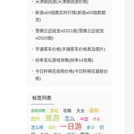
天津跟团游(天津跟团游价格)
新浪a50指数实时行情(新浪a50指数期
货)
雪佛兰迈锐宝xl2021款(雪佛兰迈锐宝
xl2020款)
宇通客车价格(宇通客车价格表及图片)
纷争圣坛游戏攻略(纷争14攻略)
今日籽棉花收购价格(今日籽棉花最新价
格)
标签列表
最新
游戏
攻略
大全
游戏攻略
旅游
怎么
图片
中国
什么
一日游
价
怎么样
多少
官网