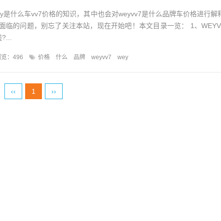
y是什么车vv7价格的知识，其中也会对weyvv7是什么品牌车价格进行解
临的问题，别忘了关注本站，现在开始吧！本文目录一览： 1、WEYVV7
...
览：496
价格
什么
品牌
weyvv7
wey
‹‹
1
››