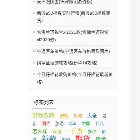
天津跟团游(天津跟团游价格)
新浪a50指数实时行情(新浪a50指数期
货)
雪佛兰迈锐宝xl2021款(雪佛兰迈锐宝
xl2020款)
宇通客车价格(宇通客车价格表及图片)
纷争圣坛游戏攻略(纷争14攻略)
今日籽棉花收购价格(今日籽棉花最新价
格)
标签列表
游戏攻略
大全
游戏
攻略
最
新
图片
旅游
中国
什么
怎么
一日游
怎么样
官网
多少
价
新款
期货
黄金