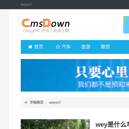
weyvv7
首页
汽车
旅游
期货
华融期货
weyvv7
wey是什么