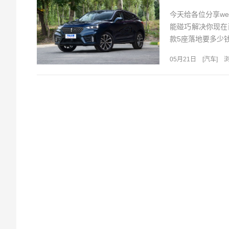
今天给各位分享we
能碰巧解决你现在面
款5座落地要多少钱?
05月21日
[
汽车
]
浏