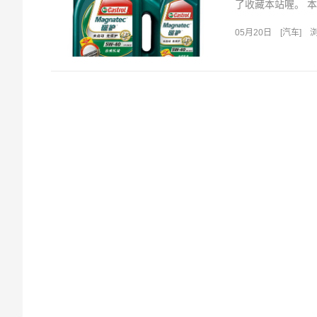
了收藏本站喔。 本
05月20日
[
汽车
]
浏