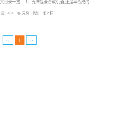
文目录一览： 1、壳牌是全合成机油,还是半合成的...
览：404
壳牌
机油
怎么样
‹‹
1
››