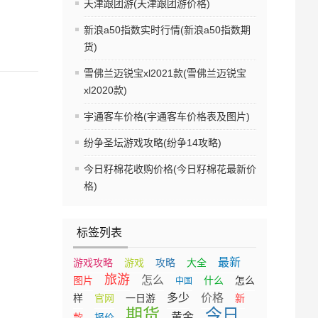
天津跟团游(天津跟团游价格)
新浪a50指数实时行情(新浪a50指数期
货)
雪佛兰迈锐宝xl2021款(雪佛兰迈锐宝
xl2020款)
宇通客车价格(宇通客车价格表及图片)
纷争圣坛游戏攻略(纷争14攻略)
今日籽棉花收购价格(今日籽棉花最新价
格)
标签列表
最新
游戏攻略
游戏
攻略
大全
旅游
怎么
图片
什么
怎么
中国
多少
价格
样
官网
一日游
新
期货
今日
黄金
款
报价