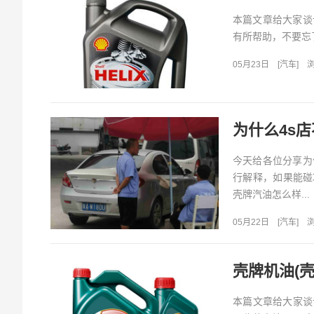
本篇文章给大家谈
有所帮助，不要忘了
05月23日
[
汽车
]
浏
为什么4s
今天给各位分享为
行解释，如果能碰
壳牌汽油怎么样...
05月22日
[
汽车
]
浏
壳牌机油(
本篇文章给大家谈