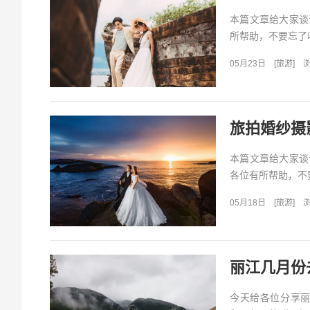
本篇文章给大家谈
所帮助，不要忘了收
05月23日
[
旅游
]
浏
旅拍婚纱摄
本篇文章给大家谈
各位有所帮助，不要
05月18日
[
旅游
]
浏
丽江几月份
今天给各位分享