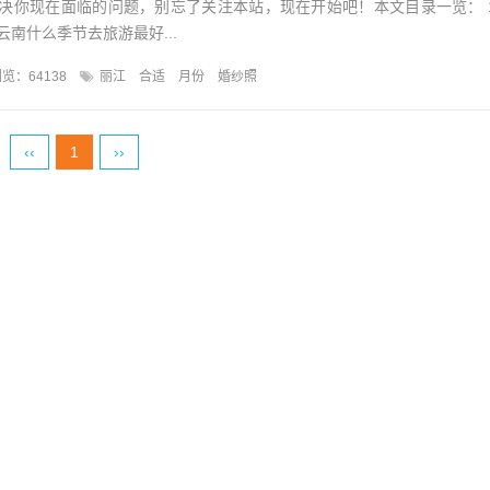
决你现在面临的问题，别忘了关注本站，现在开始吧！本文目录一览： 
南什么季节去旅游最好...
览：64138
丽江
合适
月份
婚纱照
‹‹
1
››