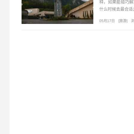
释，如果能碰巧解
什么时候去最合适云
05月17日
[
旅游
]
浏