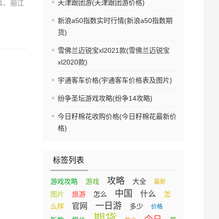
天津跟团游(天津跟团游价格)
1、丽江
新浪a50指数实时行情(新浪a50指数期
货)
雪佛兰迈锐宝xl2021款(雪佛兰迈锐宝
xl2020款)
宇通客车价格(宇通客车价格表及图片)
纷争圣坛游戏攻略(纷争14攻略)
今日籽棉花收购价格(今日籽棉花最新价
格)
标签列表
攻略
游戏攻略
游戏
大全
最新
中国
什么
图片
旅游
怎么
怎
一日游
官网
么样
多少
价格
期货