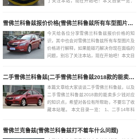
了关注本站，现在开始吧！本文目录一览：
1、大黄蜂雪佛兰科迈罗要多少钱?...
雪佛兰科鲁兹报价价格(雪佛兰科鲁兹所有车型图片及价格)
今天给各位分享雪佛兰科鲁兹报价价格的知
识，其中也会对雪佛兰科鲁兹所有车型图片及
价格进行解释，如果能碰巧解决你现在面临的
问题，别忘了关注本站，现在开始吧！本文目
录一览： 1、雪佛兰科鲁兹2011款二手车多
少钱?...
二手雪佛兰科鲁兹(二手雪佛兰科鲁兹2018款的能卖多少钱)
本篇文章给大家谈谈二手雪佛兰科鲁兹，以及
二手雪佛兰科鲁兹2018款的能卖多少钱对应
的知识点，希望对各位有所帮助，不要忘了收
藏本站喔。 本文目录一览： 1、二手14年科
鲁兹和16年差价大吗...
雪佛兰克鲁兹(雪佛兰科鲁兹打不着车什么问题)