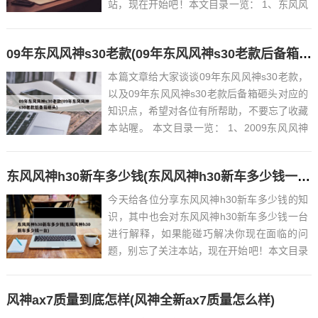
站，现在开始吧！本文目录一览： 1、东风风
神皓极suv怎样...
09年东风风神s30老款(09年东风风神s30老款后备箱砸头)
本篇文章给大家谈谈09年东风风神s30老款，
以及09年东风风神s30老款后备箱砸头对应的
知识点，希望对各位有所帮助，不要忘了收藏
本站喔。 本文目录一览： 1、2009东风风神
s30自动档带天窗怎么样...
东风风神h30新车多少钱(东风风神h30新车多少钱一台)
今天给各位分享东风风神h30新车多少钱的知
识，其中也会对东风风神h30新车多少钱一台
进行解释，如果能碰巧解决你现在面临的问
题，别忘了关注本站，现在开始吧！本文目录
一览： 1、2011年东风风神H30,1.6L现在值
几个钱?...
风神ax7质量到底怎样(风神全新ax7质量怎么样)