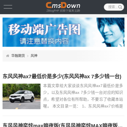
华融期货
风神
东风风神ax7最低价是多少(东风风神ax 7多少钱一台)
本篇文章给大家谈谈东风风神ax7最低价是多
少，以及东风风神ax 7多少钱一台对应的知识
点，希望对各位有所帮助，不要忘了收藏本站
喔。 本文目录一览： 1、东风风神ax7价格是
多少...
东风风神奕炫max暗夜版(东风风神奕炫MAX暗夜版怎么样)