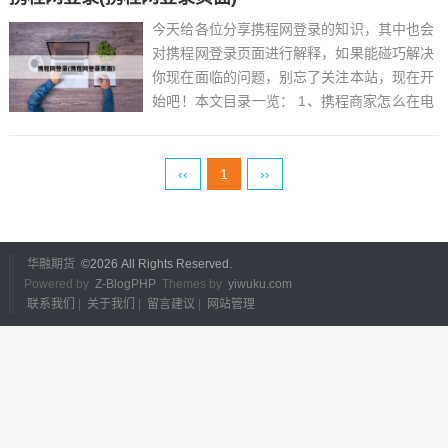
今天给各位分享携程网登录的知识，其中也会
对携程网登录页面进行解释，如果能碰巧解决
你现在面临的问题，别忘了关注本站，现在开
始吧！本文目录一览： 1、携程商家怎么在电
脑上登录...
‹‹
1
››
华融期货
©
2026 All Rights Reserved.
Powered by
Z-BlogPHP
Themes by
yiwuku.com
联系我们
|
关于我们
|
留言建议
|
网站管理