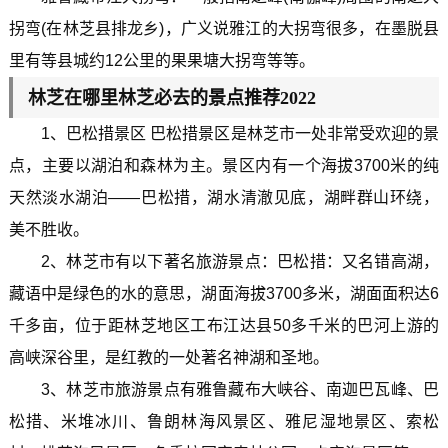
拐弯(在林芝县排龙乡)，广义说雅江的大拐弯很多，在墨脱县
里有等县城约12公里的果果塘大拐弯等等。
林芝在哪里林芝必去的景点推荐2022
1、巴松措景区 巴松措景区是林芝市一处非常受欢迎的景
点，主要以湖泊和森林为主。景区内有一个海拔3700米的纯
天然淡水湖泊——巴松措，湖水清澈见底，湖畔群山环绕，
美不胜收。
2、林芝市有以下著名旅游景点：巴松措：又名错高湖，
藏语中是绿色的水的意思，湖面海拔3700多米，湖面面积达6
千多亩，位于距林芝地区工布江达县50多千米的巴河上游的
高峡深谷里，是红教的一处著名神湖和圣地。
3、林芝市旅游景点有雅鲁藏布大峡谷、南迦巴瓦峰、巴
松措、米堆冰川、鲁朗林海风景区、雅尼湿地景区、索松