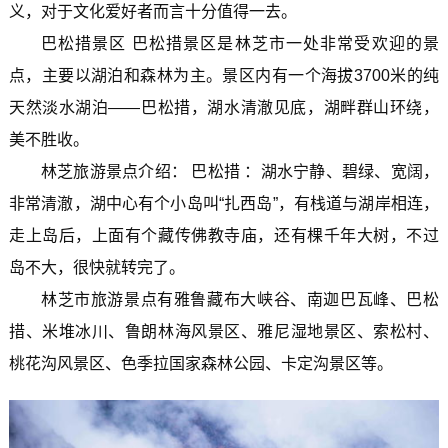
义，对于文化爱好者而言十分值得一去。
巴松措景区 巴松措景区是林芝市一处非常受欢迎的景
点，主要以湖泊和森林为主。景区内有一个海拔3700米的纯
天然淡水湖泊——巴松措，湖水清澈见底，湖畔群山环绕，
美不胜收。
林芝旅游景点介绍： 巴松措 ：湖水宁静、碧绿、宽阔，
非常清澈，湖中心有个小岛叫“扎西岛”，有栈道与湖岸相连，
走上岛后，上面有个藏传佛教寺庙，还有棵千年大树，不过
岛不大，很快就转完了。
林芝市旅游景点有雅鲁藏布大峡谷、南迦巴瓦峰、巴松
措、米堆冰川、鲁朗林海风景区、雅尼湿地景区、索松村、
桃花沟风景区、色季拉国家森林公园、卡定沟景区等。