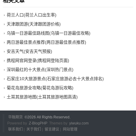
相关文章
荷兰人口(荷兰人口出生率)
天津跟团游(天津跟团游价格)
乌镇一日游最佳路线图(乌镇一日游最佳攻略)
两日游最佳景点推荐(两日游最佳景点推荐)
安吉天气(安吉天气预报)
携程网官网登录(携程网登陆页面)
深圳最红的十大景点(深圳热门景点)
石家庄10大旅游景点(石家庄旅游必去十大景点排名)
菊花岛旅游全攻略(菊花岛游玩攻略)
土耳其旅游地图(土耳其旅游地图高清)
华融期货
©
2026 All Rights Reserved.
Powered by
Z-BlogPHP
Themes by
yiwuku.com
联系我们
|
关于我们
|
留言建议
|
网站管理