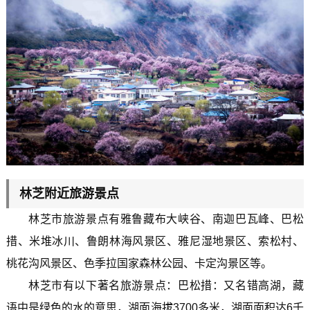
林芝附近旅游景点
林芝市旅游景点有雅鲁藏布大峡谷、南迦巴瓦峰、巴松
措、米堆冰川、鲁朗林海风景区、雅尼湿地景区、索松村、
桃花沟风景区、色季拉国家森林公园、卡定沟景区等。
林芝市有以下著名旅游景点：巴松措：又名错高湖，藏
语中是绿色的水的意思，湖面海拔3700多米，湖面面积达6千