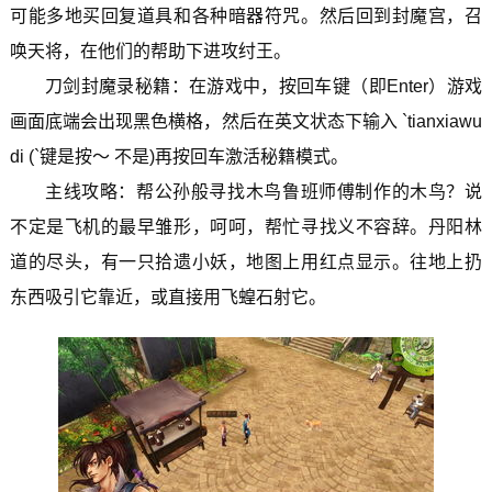
可能多地买回复道具和各种暗器符咒。然后回到封魔宫，召
唤天将，在他们的帮助下进攻纣王。
刀剑封魔录秘籍：在游戏中，按回车键（即Enter）游戏
画面底端会出现黑色横格，然后在英文状态下输入 `tianxiawu
di (`键是按～ 不是)再按回车激活秘籍模式。
主线攻略：帮公孙般寻找木鸟鲁班师傅制作的木鸟？说
不定是飞机的最早雏形，呵呵，帮忙寻找义不容辞。丹阳林
道的尽头，有一只拾遗小妖，地图上用红点显示。往地上扔
东西吸引它靠近，或直接用飞蝗石射它。