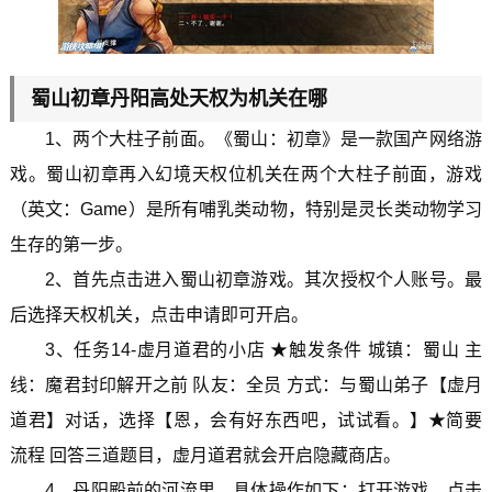
蜀山初章丹阳高处天权为机关在哪
1、两个大柱子前面。《蜀山：初章》是一款国产网络游
戏。蜀山初章再入幻境天权位机关在两个大柱子前面，游戏
（英文：Game）是所有哺乳类动物，特别是灵长类动物学习
生存的第一步。
2、首先点击进入蜀山初章游戏。其次授权个人账号。最
后选择天权机关，点击申请即可开启。
3、任务14-虚月道君的小店 ★触发条件 城镇：蜀山 主
线：魔君封印解开之前 队友：全员 方式：与蜀山弟子【虚月
道君】对话，选择【恩，会有好东西吧，试试看。】★简要
流程 回答三道题目，虚月道君就会开启隐藏商店。
4、丹阳殿前的河流里。具体操作如下：打开游戏，点击