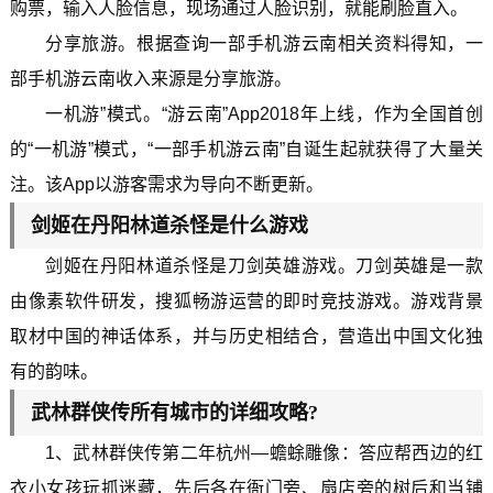
购票，输入人脸信息，现场通过人脸识别，就能刷脸直入。
分享旅游。根据查询一部手机游云南相关资料得知，一
部手机游云南收入来源是分享旅游。
一机游”模式。“游云南”App2018年上线，作为全国首创
的“一机游”模式，“一部手机游云南”自诞生起就获得了大量关
注。该App以游客需求为导向不断更新。
剑姬在丹阳林道杀怪是什么游戏
剑姬在丹阳林道杀怪是刀剑英雄游戏。刀剑英雄是一款
由像素软件研发，搜狐畅游运营的即时竞技游戏。游戏背景
取材中国的神话体系，并与历史相结合，营造出中国文化独
有的韵味。
武林群侠传所有城市的详细攻略?
1、武林群侠传第二年杭州—蟾蜍雕像：答应帮西边的红
衣小女孩玩抓迷藏，先后各在衙门旁、扇店旁的树后和当铺