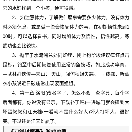
旁的水缸找到一个小孩，便可得赠。
2、(3)注意体力，了解做什麼事需要多少体力，没有体力
时必须休息，或是做一些会恢复体力的事，在初期悟性未到1
00时，可以选择看书，同时增加体力及悟性，悟性越高，练
武功也会比较快。
3、抛竿于水流湍急处同虹鲤，刚上钩阶段建议疯狂点击
鼠标，钓至中后期恢复使用正常钓鱼技巧，如此成功率高。
—武林群侠传—天山： 天山，闻何秋娟失踪。 → 成都，听蓝
衣小孩说近日破庙常出现蒙面姐姐。
4、第一章 洛阳(改名字了，怎么不会，查字典，每个字
后面都有，你说没有显示，下载补丁吧)一进城门就会碰到大
坏蛋叔叔和江天雄(一看就不是什么好人)坏人打坏人，很好
笑。不过还是江天雄赢了。