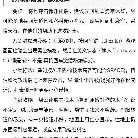
《刀剑封魔录》游戏攻略
要点：将七尊石像净化后，建议先回到孟婆寨休整，尽
可能多地买回复道具和各种暗器符咒。然后回到封魔宫，召
唤天将，在他们的帮助下进攻纣王。
刀剑封魔录秘籍：在游戏中，按回车键（即Enter）游戏
画面底端会出现黑色横格，然后在英文状态下输入 `tianxiawu
di (`键是按～ 不是)再按回车激活秘籍模式。
小兵打法：适时按ALT格档(技术高者可配合SPACE)，挡
住妖物攻击后马上趁隙反击，尽 量个个击破(疑我好像在说废
话)，打毒僵尸时更要小心谨慎。
主线攻略：帮公孙般寻找木鸟鲁班师傅制作的木鸟？说
不定是飞机的最早雏形，呵呵，帮忙寻找义不容辞。丹阳林
道的尽头，有一只拾遗小妖，地图上用红点显示。往地上扔
东西吸引它靠近，或直接用飞蝗石射它。