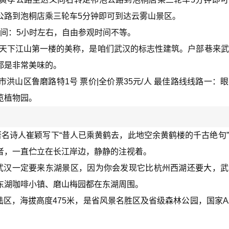
公路到泡桐店乘三轮车5分钟即可到达云雾山景区。
时间：5小时左右，自由参观时间不等。
有天下江山第一楼的美称，是咱们武汉的标志性建筑。户部巷来
都是非常美味的。
武汉市洪山区鲁磨路特1号 票价|全价票35元/人 最佳路线线路一：
览植物园。
名诗人崔颖写下“昔人已乘黄鹤去，此地空余黄鹤楼的千古绝句
者，一直伫立在长江岸边，静静的注视着。
武汉一定要来东湖景区，因为你会发现它比杭州西湖还要大，武
东湖咖啡小镇、磨山梅园都在东湖周围。
陆区，海拔高度475米，是省风景名胜区及省级森林公园，国家A