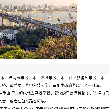
：木兰玫瑰园景区、木兰湖风景区、木兰花乡旅游风景区、木兰
大桥、黄鹤楼、华中科技大学、东湖生态旅游风景区一日游。
—龟山 早上起床就去寻找早餐，武汉的早点品种繁多，选择自
集合，或者在首义路也可以。
黄孝公路至达义向右转走祁泡公路到泡桐店乘三轮车5分钟即可