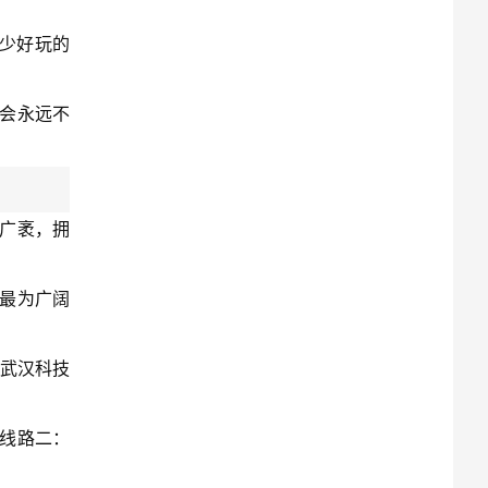
少好玩的
就会永远不
形广袤，拥
积最为广阔
 武汉科技
 线路二：