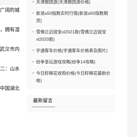
天津跟团游(天津跟团游价格)
为广阔的城
新浪a50指数实时行情(新浪a50指数期
货)
袤，拥有湿
雪佛兰迈锐宝xl2021款(雪佛兰迈锐宝
xl2020款)
是武汉市内
宇通客车价格(宇通客车价格表及图片)
纷争圣坛游戏攻略(纷争14攻略)
路二：山水
今日籽棉花收购价格(今日籽棉花最新价
格)
于中国湖北
最新留言