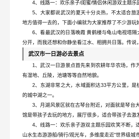
4、线路一：欢乐亲子/闺蜜/情侣休闲游双主题
5、大家都说武汉的夏天十分炎热，不太适合旅
地方值得一去的，下面小编就为大家推荐了不少游玩
6、看最武汉的日落晚霞 黄鹤楼与龟山电视塔
分开，而我还想和你静坐看江水、相拥共日落。传说
武汉市一日游必去景点
1、武汉一日游景点首先来到农耕年华农场，作为
有湿地、丘陵，池塘等等自然地貌。
2、东湖非常之大，水域面积达33平方公里，
的城中湖之一。
3、月湖风景区就在古琴台附近，对面就是琴台大
馆是带孩子去玩的地方，展厅很多，适合带孩子去激
4、线路一：欢乐亲子游双主题乐园欢笑不断，
山水生态游游船/骑行/观光车，多维度走近“世界级城