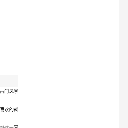
古门风景
己喜欢的就
到达云雾