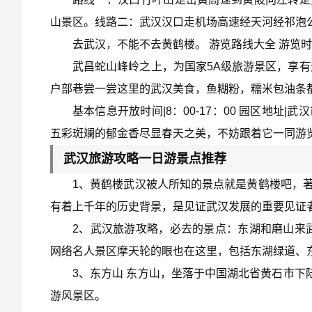
山景区。线路二：武汉汉口走机场高速经天河经祁泡
去武汉，不能不去黄鹤楼。 游览路线大全 游览
武昌蛇山峰岭之上，为国家5A级旅游景区，享
户部巷尝一尝这里的武汉美食，鱼糊粉，糯米包油条
基本信息开放时间|8：00-17：00 园区地址|
五彩斑斓的郁金香尽显春天之美，不妨跟着它一同游
武汉旅游攻略一日游景点推荐
1、黄鹤楼武汉被人所知的景点就是黄鹤楼吧，著
有着上千年的历史背景，是见证武汉发展的重要见证
2、武汉旅游攻略，必去的景点：东湖和磨山来
网络名人景区摩天轮的眼也在这里，包括东湖绿道、
3、东方山 东方山，坐落于中国湖北省黄石市下
游风景区。