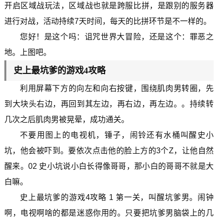
开启区域战玩法，区域战也就是跨服比拼，是跟别的服务器
进行对战，活动持续7天时间，每天的比拼环节是不一样的。
您好！是这个吗：诅咒世界大冒险，还是这个：罪恶之
地。上图吧。
史上最坑爹的游戏4攻略
利用屏幕下方的向左和向右按键，围绕肌肉男转圈，先
到大块头右边，再回到其左边，再右边，再左边。。持续转
几次之后肌肉男被晃晕，成功通关。
不要用图上的电视机，锤子，闹铃还有水桶叫醒史小
坑，他会被吓到。要依次点击他的脸上方的3个Z，让他自然
醒来。02 史小坑说小白长得像哥哥，那小白的哥哥不就是大
白嘛。
史上最坑爹的游戏4攻略 1 第一关，叫醒坑爹男。闹钟
啊，电视啊啥的都是迷惑你用的。只要把坑爹男脑袋上的几