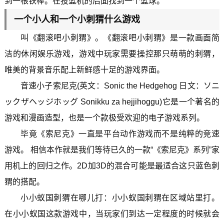
到一根铁棒。在投篮机的后面找到一个篮球。
一个小人和一个小刺猬什么游戏
叫《翻滚吧小刺猬》。《翻滚吧小刺猬》是一款画面简
洁的休闲娱乐游戏，游戏中玩家需要操控那只萌萌的刺猬，
唯美的背景音乐配上新鲜感十足的游戏界面。
音速小子索尼克(英文：Sonic the Hedgehog 日文：ソニ
ックザヘッジホッグ Sonikku za hejjihoggu)它是一个著名的
游戏和漫画造型，也是一个款极受欢迎的电子游戏系列。
毕竟《索尼克》一直是平台动作游戏而不是纯粹的竞速
游戏。 相信本作就是我们等待已久的一款“《索尼克》系列”家
用机上的回归之作。2D加3D的混合可能是最适合这只蓝色刺
猬的搭配。
小小蚁国刺猬在哪儿打：小小蚁国刺猬在区域站里打。
在小小蚁国这款游戏中，当玩家们到达一定程度的时候就会