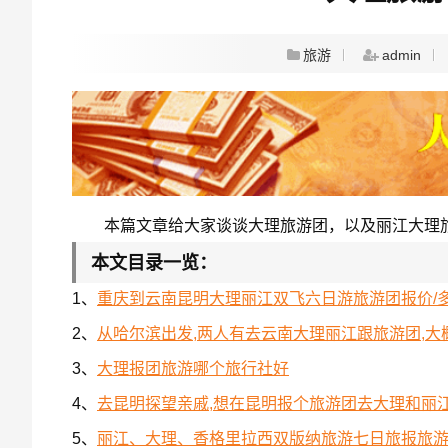
旅游
admin
本篇文章给大家谈谈大理旅游团，以及丽江大理
本文目录一览：
1、
重庆到云南昆明大理丽江双飞六日游旅游团报价/
2、
从哈尔滨出发,两人有去云南大理丽江跟旅游团,大概得
3、
大理报团旅游哪个旅行社好
4、
去昆明探望亲戚,想在昆明报个旅游团去大理和丽江玩
5、
丽江、大理、香格里拉西双版纳旅游七日旅报旅