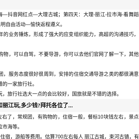
海—抖音网红点—大理古城；第四天：大理-丽江-拉市海-看舞
昆明自由活动—愉快返程遵义。
年的业务锤炼，形成了强大的应变组织能力，高超的沟通技巧，
购物，可以自驾，不要导游，你可以去他们官网了解一下，其他
团，服务态度很好很周到，安排的住宿交通导游之类的都很满意
错的一家旅行社。
玩，旅行社选大一点的会比较好，国旅就是不错的选择。
江玩,多少钱?拜托各位了...
00左右了，常规团，有购物的，住宿一般，餐标10块钱左右，景
拉市海等。
住宿，游船等费用。估算700左右每人 丽江古城，束河古镇，