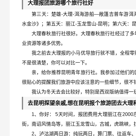
大理报团旅游哪个旅行社好
第三天：楚雄-大理-洱海游船—敞篷吉普车游洱
水金沙》；第五天：丽江-玉龙雪山-昆明；第六天：
大理春秋旅行社很好。大理春秋旅行社经过了多
业资源等诸多优势。
我之前去大理报的小马优导旅行就不错，全程零
不是很清楚，你可以对比一下。
亲，给你推荐昆明青年旅行社。我参加过他们的
很贴心的提醒我们旅游中应该注意的一些细节，很不
我认为冬天去会比较好，特别是西双版纳值得一
去昆明探望亲戚,想在昆明报个旅游团去大理和丽
1、你好： 5天时间，报团费用大理丽江在20
街，南诏风情岛等，丽江玉龙雪山，古城，虎跳峡，
2、泸沽湖两日游：纯玩两日，算门票、往返车、