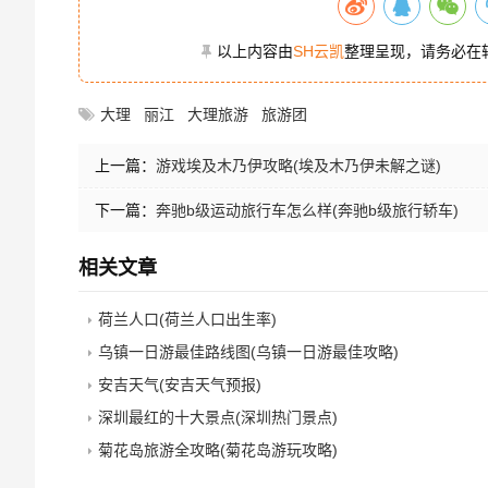
以上内容由
SH云凯
整理呈现，请务必在
大理
丽江
大理旅游
旅游团
上一篇：
游戏埃及木乃伊攻略(埃及木乃伊未解之谜)
下一篇：
奔驰b级运动旅行车怎么样(奔驰b级旅行轿车)
相关文章
荷兰人口(荷兰人口出生率)
乌镇一日游最佳路线图(乌镇一日游最佳攻略)
安吉天气(安吉天气预报)
深圳最红的十大景点(深圳热门景点)
菊花岛旅游全攻略(菊花岛游玩攻略)