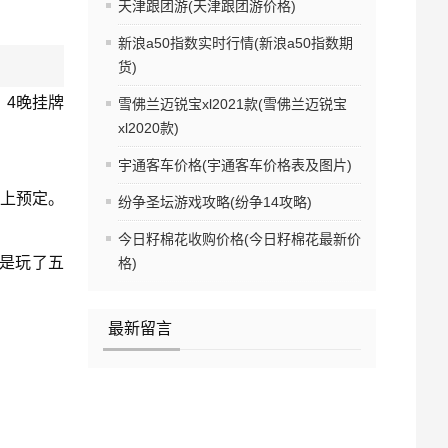
天津跟团游(天津跟团游价格)
新浪a50指数实时行情(新浪a50指数期
货)
：4晚挂牌
雪佛兰迈锐宝xl2021款(雪佛兰迈锐宝
xl2020款)
宇通客车价格(宇通客车价格表及图片)
网上预定。
纷争圣坛游戏攻略(纷争14攻略)
今日籽棉花收购价格(今日籽棉花最新价
是玩了五
格)
最新留言