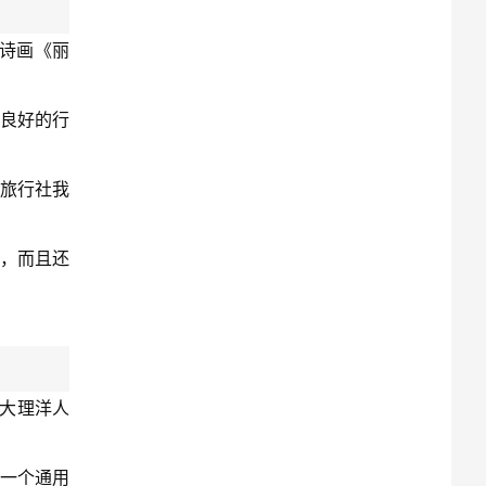
蹈诗画《丽
良好的行
旅行社我
，而且还
点大理洋人
有一个通用