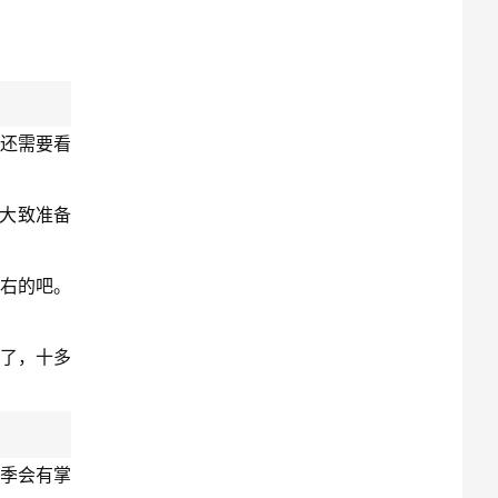
且还需要看
己大致准备
左右的吧。
了，十多
淡季会有掌