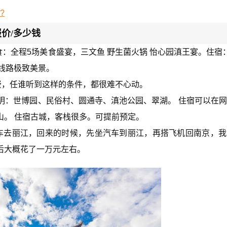
?
价/多少钱
食：全程5场美食盛宴，三文鱼 野生菌火锅 怡心园滇王宴。住宿
典线路极致美景。
费，任谁听到这样的条件，都很难不心动。
右。 昆明：世博园、民俗村、圆通寺、滇池公园、翠湖。 住宿可以在
山。 住宿古城，客栈很多。可提前预定。
车去丽江，回来的时候，先坐汽车到丽江，再搭飞机回南京，我
后大概花了一万元左右。